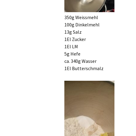
350g Weissmehl
100g Dinkelmehl
13g Salz
1El Zucker
1El LM
5g Hefe
ca. 340g Wasser
1El Butterschmalz