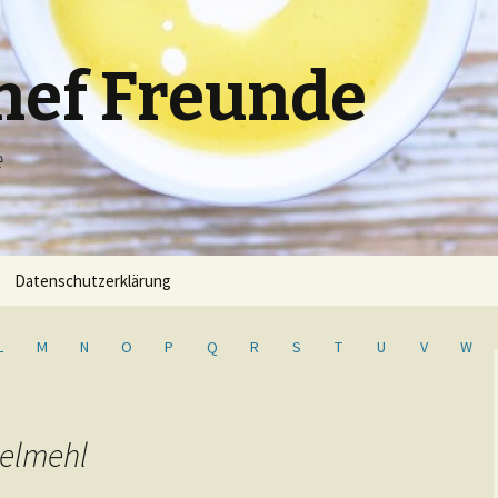
hef Freunde
e
Datenschutzerklärung
L
M
N
O
P
Q
R
S
T
U
V
W
kelmehl