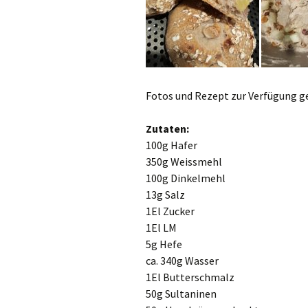
Fotos und Rezept zur Verfügung ge
Zutaten:
100g Hafer
350g Weissmehl
100g Dinkelmehl
13g Salz
1El Zucker
1El LM
5g Hefe
ca. 340g Wasser
1El Butterschmalz
50g Sultaninen