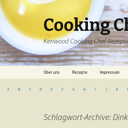
Cooking C
Kenwood Cooking Chef Rezept
Springe
Über uns
Rezepte
Impressum
zum
Inhalt
Inhaltsverzeichnis
A
B
C
D
E
F
G
H
I
J
K
Schlagwort-Archive: Din