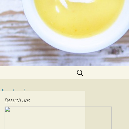
Suche
nach:
X
Y
Z
Besuch uns