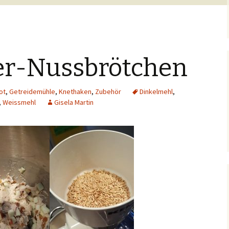
er-Nussbrötchen
ot
,
Getreidemühle
,
Knethaken
,
Zubehör
Dinkelmehl
,
,
Weissmehl
Gisela Martin