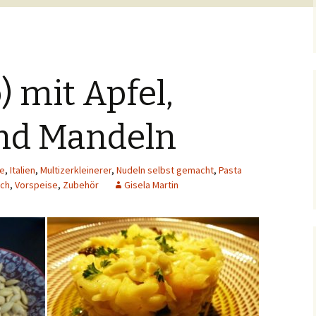
) mit Apfel,
nd Mandeln
e
,
Italien
,
Multizerkleinerer
,
Nudeln selbst gemacht
,
Pasta
sch
,
Vorspeise
,
Zubehör
Gisela Martin