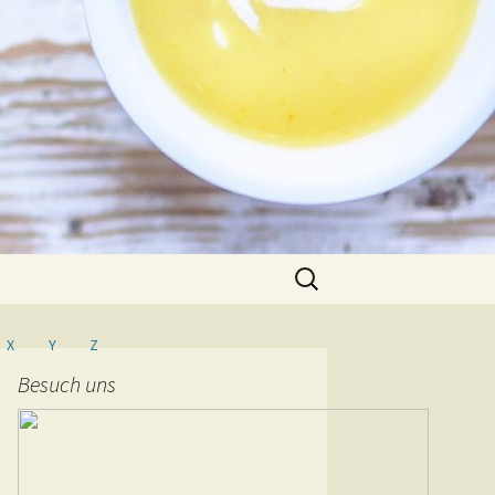
Suche
nach:
X
Y
Z
Besuch uns