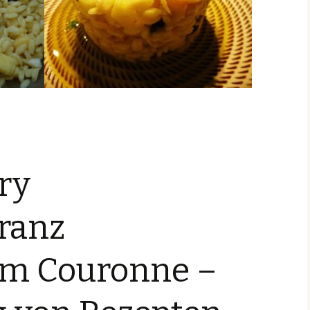
ry
ranz
m Couronne –