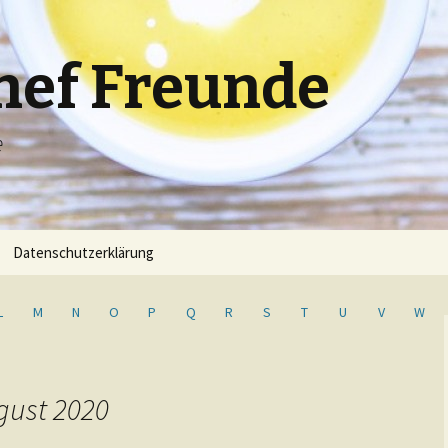
hef Freunde
e
Datenschutzerklärung
L
M
N
O
P
Q
R
S
T
U
V
W
gust 2020