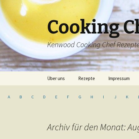
Cooking C
Kenwood Cooking Chef Rezept
Springe
Über uns
Rezepte
Impressum
zum
Inhalt
Inhaltsverzeichnis
A
B
C
D
E
F
G
H
I
J
K
Archiv für den Monat: Au