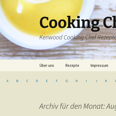
Cooking C
Kenwood Cooking Chef Rezept
Springe
Über uns
Rezepte
Impressum
zum
Inhalt
Inhaltsverzeichnis
A
B
C
D
E
F
G
H
I
J
K
Archiv für den Monat: Au