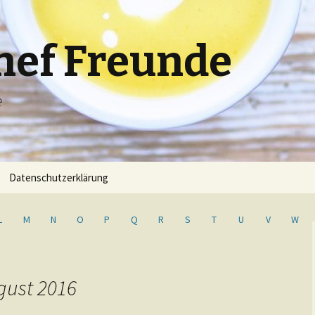
hef Freunde
e
Datenschutzerklärung
L
M
N
O
P
Q
R
S
T
U
V
W
gust 2016