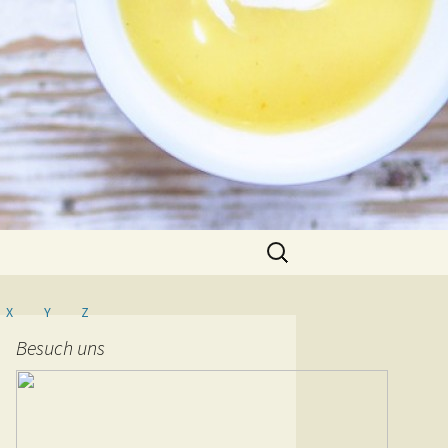
Suche
nach:
X
Y
Z
Besuch uns