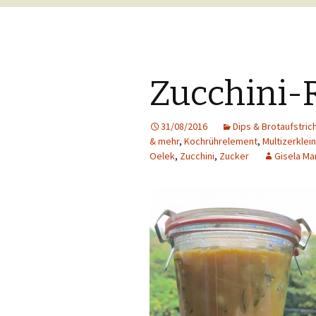
Zucchini-R
31/08/2016
Dips & Brotaufstric
& mehr
,
Kochrührelement
,
Multizerklei
Oelek
,
Zucchini
,
Zucker
Gisela Ma