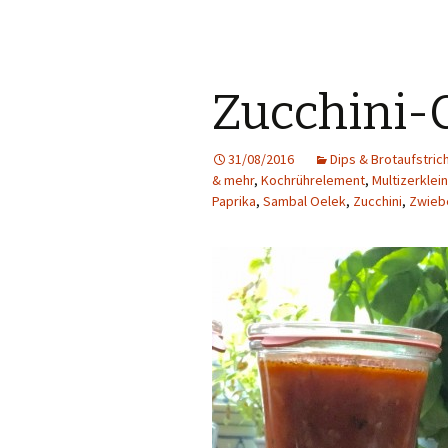
Zucchini-
31/08/2016
Dips & Brotaufstric
& mehr
,
Kochrührelement
,
Multizerklei
Paprika
,
Sambal Oelek
,
Zucchini
,
Zwieb