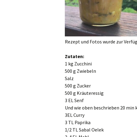
Rezept und Fotos wurde zur Verfüg
Zutaten:
1 kg Zucchini
500 g Zwiebeln
Salz
500 g Zucker
500 g Kräuteressig
3 EL Senf
Und wie oben beschrieben 20 min 
3EL Curry
3 TL Paprika
1/2 TL Sabal Oelek