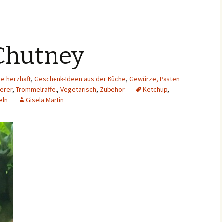
Chutney
he herzhaft
,
Geschenk-Ideen aus der Küche
,
Gewürze, Pasten
nerer
,
Trommelraffel
,
Vegetarisch
,
Zubehör
Ketchup
,
eln
Gisela Martin