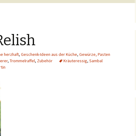
elish
he herzhaft
,
Geschenk-Ideen aus der Küche
,
Gewürze, Pasten
nerer
,
Trommelraffel
,
Zubehör
Kräuteressig
,
Sambal
rtin