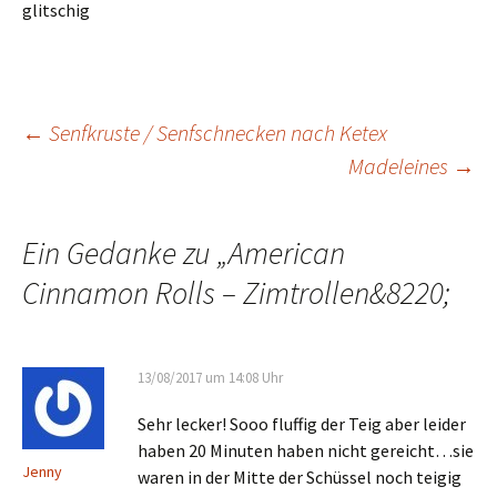
glitschig
←
Senfkruste / Senfschnecken nach Ketex
Madeleines
→
Beitrags-
Navigation
Ein Gedanke zu „
American
Cinnamon Rolls – Zimtrollen
&8220;
13/08/2017 um 14:08 Uhr
Sehr lecker! Sooo fluffig der Teig aber leider
haben 20 Minuten haben nicht gereicht…sie
Jenny
waren in der Mitte der Schüssel noch teigig