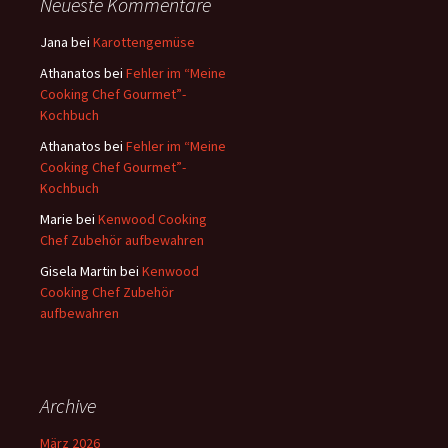
Neueste Kommentare
n
a
Jana
bei
Karottengemüse
c
Athanatos
bei
Fehler im “Meine
h
Cooking Chef Gourmet”-
:
Kochbuch
Athanatos
bei
Fehler im “Meine
Cooking Chef Gourmet”-
Kochbuch
Marie
bei
Kenwood Cooking
Chef Zubehör aufbewahren
Gisela Martin
bei
Kenwood
Cooking Chef Zubehör
aufbewahren
Archive
März 2026