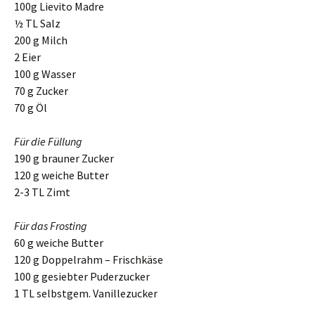
100g Lievito Madre
½ TL Salz
200 g Milch
2 Eier
100 g Wasser
70 g Zucker
70 g Öl
Für die Füllung
190 g brauner Zucker
120 g weiche Butter
2-3 TL Zimt
Für das Frosting
60 g weiche Butter
120 g Doppelrahm – Frischkäse
100 g gesiebter Puderzucker
1 TL selbstgem. Vanillezucker