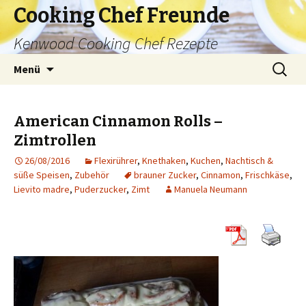
Cooking Chef Freunde
Kenwood Cooking Chef Rezepte
Springe
Suche
Menü
zum
nach:
Inhalt
American Cinnamon Rolls –
Zimtrollen
26/08/2016
Flexirührer
,
Knethaken
,
Kuchen
,
Nachtisch &
süße Speisen
,
Zubehör
brauner Zucker
,
Cinnamon
,
Frischkäse
,
Lievito madre
,
Puderzucker
,
Zimt
Manuela Neumann