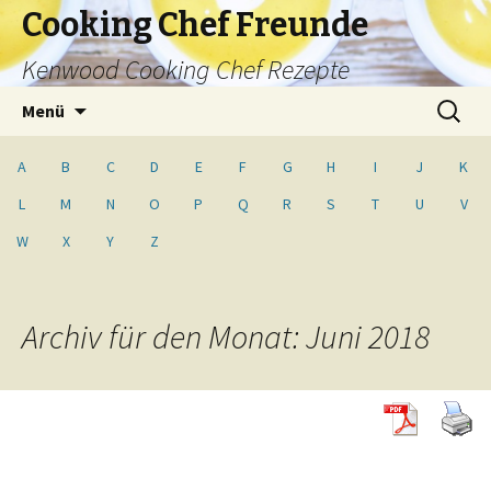
Cooking Chef Freunde
Kenwood Cooking Chef Rezepte
Springe
Suche
Menü
zum
nach:
Inhalt
A
B
C
D
E
F
G
H
I
J
K
L
M
N
O
P
Q
R
S
T
U
V
W
X
Y
Z
Archiv für den Monat: Juni 2018