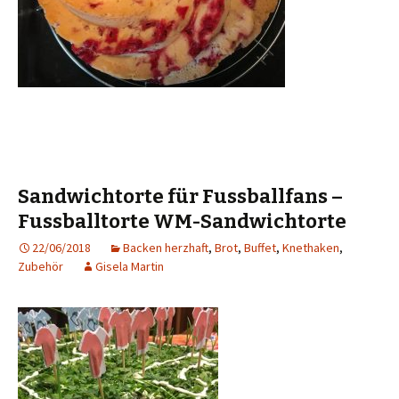
Sandwichtorte für Fussballfans –
Fussballtorte WM-Sandwichtorte
22/06/2018
Backen herzhaft
,
Brot
,
Buffet
,
Knethaken
,
Zubehör
Gisela Martin