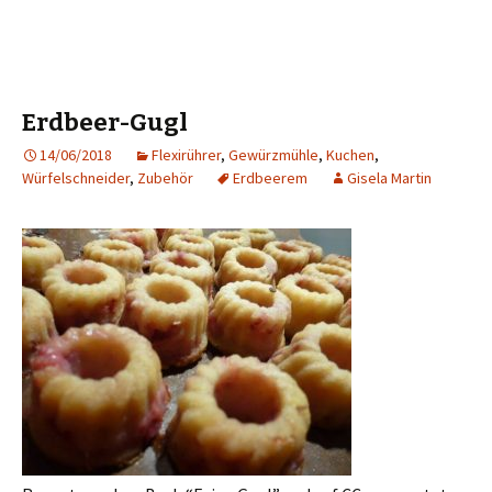
Erdbeer-Gugl
14/06/2018
Flexirührer
,
Gewürzmühle
,
Kuchen
,
Würfelschneider
,
Zubehör
Erdbeerem
Gisela Martin