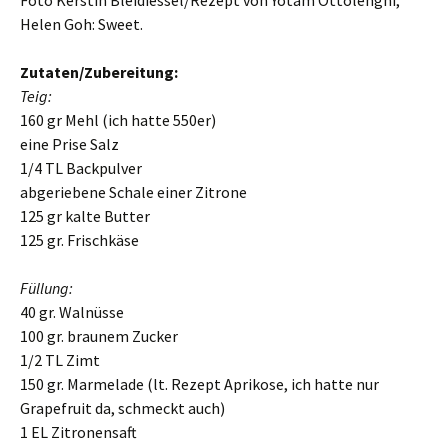
Foto Kerstin Bleidiessel/Rezept von
Yotam Ottolenghi,
Helen Goh: Sweet.
Zutaten/Zubereitung:
Teig:
160 gr Mehl (ich hatte 550er)
eine Prise Salz
1/4 TL Backpulver
abgeriebene Schale einer Zitrone
125 gr kalte Butter
125 gr. Frischkäse
Füllung:
40 gr. Walnüsse
100 gr. braunem Zucker
1/2 TL Zimt
150 gr. Marmelade (lt. Rezept Aprikose, ich hatte nur
Grapefruit da, schmeckt auch)
1 EL Zitronensaft