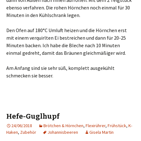
dann von Außen nach Innen aufrollen. Mit dem 2 Teigstück
ebenso verfahren. Die rohen Hörnchen noch einmal für 30
Minuten in den Kühlschrank legen.
Den Ofen auf 180°C Umluft heizen und die Hörnchen erst
mit einem verquirlten Ei bestreichen und dann für 20-25
Minuten backen. Ich habe die Bleche nach 10 Minuten
einmal gedreht, damit das Bräunen gleichmäßiger wird.
Am Anfang sind sie sehr süß, komplett ausgekühlt
schmecken sie besser.
Hefe-Guglhupf
24/06/2018
Brötchen & Hörnchen
,
Flexirührer
,
Frühstück
,
K-
Haken
,
Zubehör
Johannisbeeren
Gisela Martin