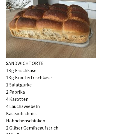
SANDWICHTORTE:
1Kg Frischkäse
1Kg Kräuterfrischkäse
1 Salatgurke
2 Paprika
4 Karotten
4 Lauchzwiebeln
Käseaufschnitt
Hähnchenschinken
2 Gläser Gemüseaufstrich