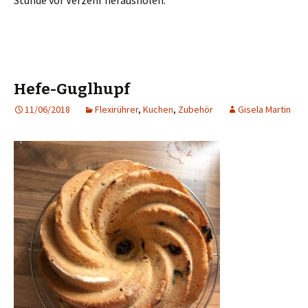
Stunde vor Verzehr herausholen.
Hefe-Guglhupf
11/06/2018
Flexirührer
,
Kuchen
,
Zubehör
Gisela Martin