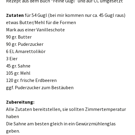
Rezept aus dem Buch “Feine Gugl” und auf CC umgesetzt
Zutaten
für 54 Gugl (bei mir kommen nur ca. 45 Gugl raus)
etwas Butter/Mehl für die Formen
Mark aus einer Vanilleschote
90 gr. Butter
90 gr. Puderzucker
6 EL Amarettolikör
3 Eier
45 gr. Sahne
105 gr. Mehl
120 gr. frische Erdbeeren
ggf. Puderzucker zum Bestäuben
Zubereitung:
Alle Zutaten bereitstellen, sie sollten Zimmertemperatur
haben
Die Sahne am besten gleich in ein Gewürzmühlenglas
geben.