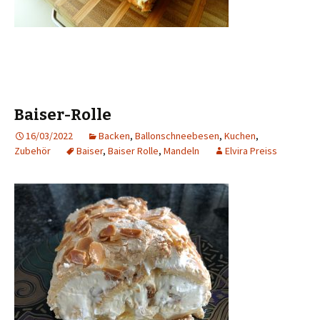
Baiser-Rolle
16/03/2022
Backen
,
Ballonschneebesen
,
Kuchen
,
Zubehör
Baiser
,
Baiser Rolle
,
Mandeln
Elvira Preiss