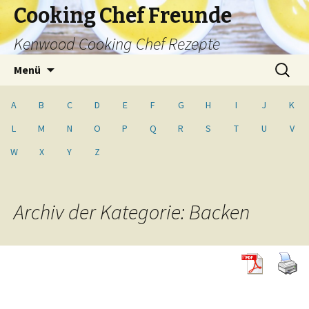
Cooking Chef Freunde
Kenwood Cooking Chef Rezepte
Springe
Suche
Menü
zum
nach:
Inhalt
A
B
C
D
E
F
G
H
I
J
K
L
M
N
O
P
Q
R
S
T
U
V
W
X
Y
Z
Archiv der Kategorie: Backen