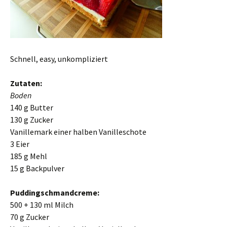
Schnell, easy, unkompliziert
Zutaten:
Boden
140
g
Butter
130
g
Zucker
Vanillemark einer halben Vanilleschote
3
Eier
185
g
Mehl
15
g
Backpulver
Puddingschmandcreme:
500 + 130
ml
Milch
70
g
Zucker