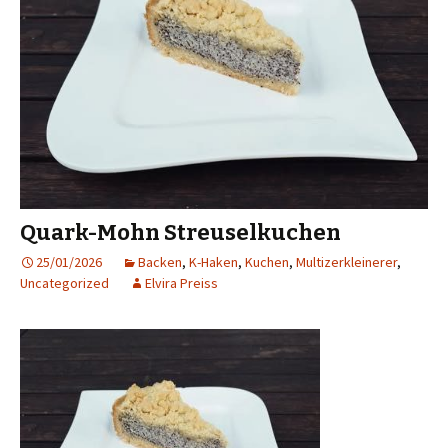
Quark-Mohn Streuselkuchen
25/01/2026
Backen
,
K-Haken
,
Kuchen
,
Multizerkleinerer
,
Uncategorized
Elvira Preiss