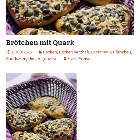
Brötchen mit Quark
13/09/2025
Backen
,
Backen herzhaft
,
Brötchen & Hörnchen
,
Knethaken
,
Uncategorized
Elvira Preiss