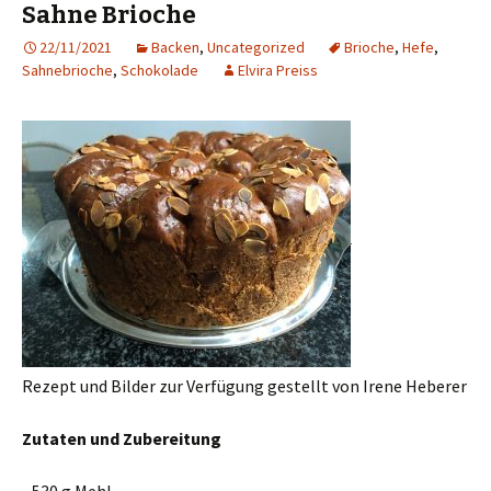
Sahne Brioche
22/11/2021
Backen
,
Uncategorized
Brioche
,
Hefe
,
Sahnebrioche
,
Schokolade
Elvira Preiss
Rezept und Bilder zur Verfügung gestellt von Irene Heberer
Zutaten und Zubereitung