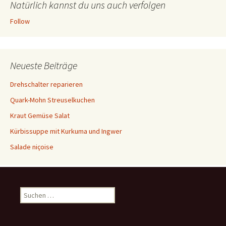
Natürlich kannst du uns auch verfolgen
Follow
Neueste Beiträge
Drehschalter reparieren
Quark-Mohn Streuselkuchen
Kraut Gemüse Salat
Kürbissuppe mit Kurkuma und Ingwer
Salade niçoise
S
u
c
h