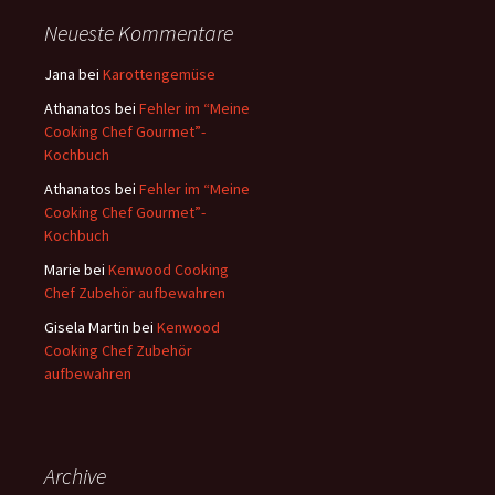
e
Neueste Kommentare
n
a
Jana
bei
Karottengemüse
c
Athanatos
bei
Fehler im “Meine
h
Cooking Chef Gourmet”-
:
Kochbuch
Athanatos
bei
Fehler im “Meine
Cooking Chef Gourmet”-
Kochbuch
Marie
bei
Kenwood Cooking
Chef Zubehör aufbewahren
Gisela Martin
bei
Kenwood
Cooking Chef Zubehör
aufbewahren
Archive