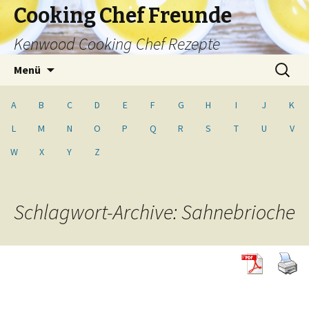
Cooking Chef Freunde
Kenwood Cooking Chef Rezepte
Springe
Suche
Menü
zum
nach:
Inhalt
A
B
C
D
E
F
G
H
I
J
K
L
M
N
O
P
Q
R
S
T
U
V
W
X
Y
Z
Schlagwort-Archive: Sahnebrioche