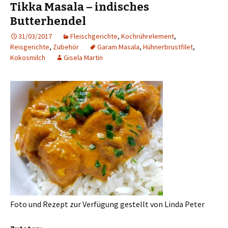
Tikka Masala – indisches
Butterhendel
31/03/2017
Fleischgerichte
,
Kochrührelement
,
Reisgerichte
,
Zubehör
Garam Masala
,
Hühnerbrustfilet
,
Kokosmilch
Gisela Martin
Foto und Rezept zur Verfügung gestellt von Linda Peter