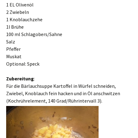
1 EL Olivenöl
2 Zwiebeln
1 Knoblauchzehe
1l Brühe
100 ml Schlagobers/Sahne
Salz
Pfeffer
Muskat
Optional: Speck
Zubereitung
:
Für die Bärlauchsuppe Kartoffel in Würfel schneiden,
Zwiebel, Knoblauch fein hacken und in Öl anschwitzen
(Kochrührelement, 140 Grad/Rührintervall 3).