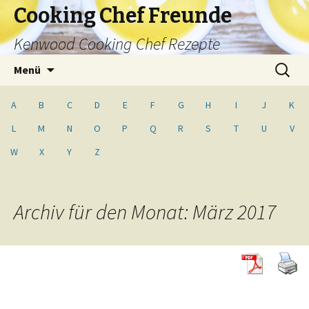
Cooking Chef Freunde
Kenwood Cooking Chef Rezepte
Springe
Suche
Menü
zum
nach:
Inhalt
A
B
C
D
E
F
G
H
I
J
K
L
M
N
O
P
Q
R
S
T
U
V
W
X
Y
Z
Archiv für den Monat: März 2017