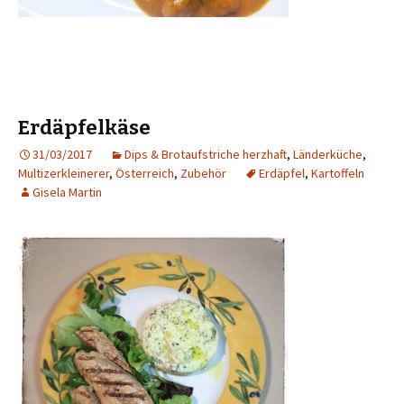
Erdäpfelkäse
31/03/2017
Dips & Brotaufstriche herzhaft
,
Länderküche
,
Multizerkleinerer
,
Österreich
,
Zubehör
Erdäpfel
,
Kartoffeln
Gisela Martin