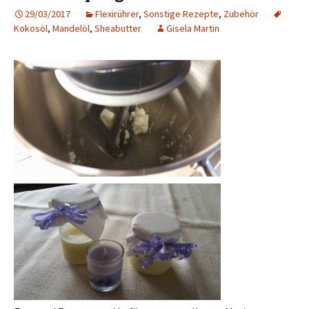
29/03/2017
Flexirührer
,
Sonstige Rezepte
,
Zubehör
Kokosöl
,
Mandelöl
,
Sheabutter
Gisela Martin