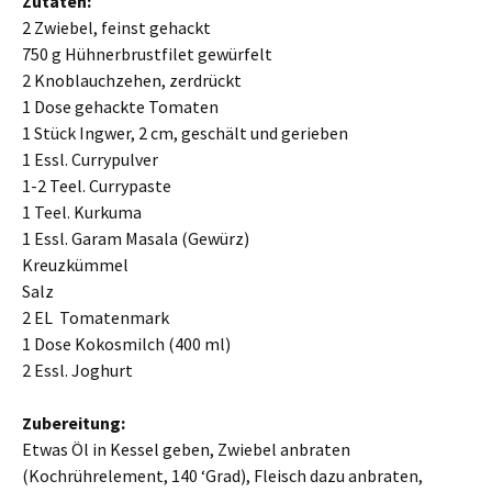
Zutaten:
2 Zwiebel, feinst gehackt
750 g Hühnerbrustfilet gewürfelt
2 Knoblauchzehen, zerdrückt
1 Dose gehackte Tomaten
1 Stück Ingwer, 2 cm, geschält und gerieben
1 Essl. Currypulver
1-2 Teel. Currypaste
1 Teel. Kurkuma
1 Essl. Garam Masala (Gewürz)
Kreuzkümmel
Salz
2 EL Tomatenmark
1 Dose Kokosmilch (400 ml)
2 Essl. Joghurt
Zubereitung:
Etwas Öl in Kessel geben, Zwiebel anbraten
(Kochrührelement, 140 ‘Grad), Fleisch dazu anbraten,