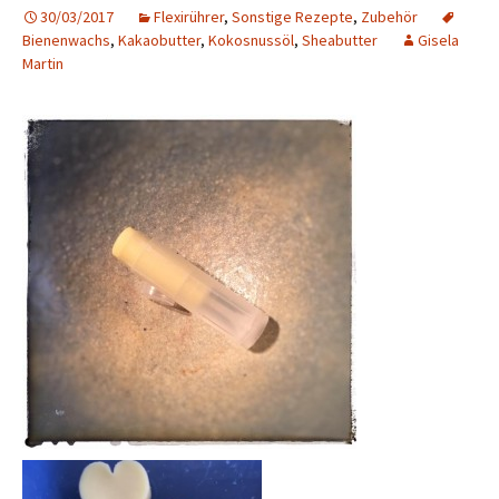
30/03/2017
Flexirührer
,
Sonstige Rezepte
,
Zubehör
Bienenwachs
,
Kakaobutter
,
Kokosnussöl
,
Sheabutter
Gisela
Martin