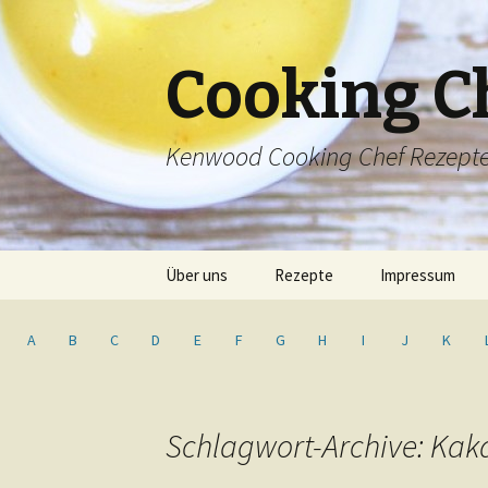
Cooking C
Kenwood Cooking Chef Rezept
Springe
Über uns
Rezepte
Impressum
zum
Inhalt
Inhaltsverzeichnis
A
B
C
D
E
F
G
H
I
J
K
Schlagwort-Archive: Kak