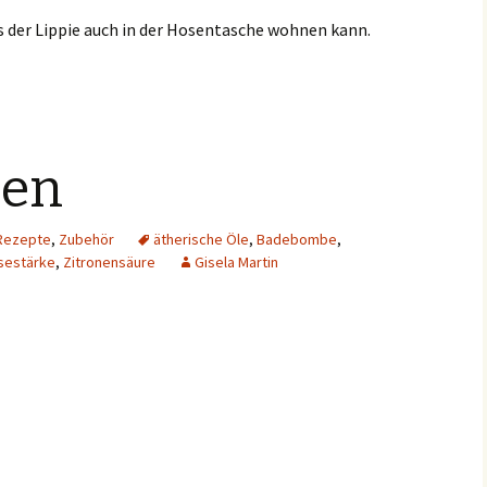
ss der Lippie auch in der Hosentasche wohnen kann.
en
Rezepte
,
Zubehör
ätherische Öle
,
Badebombe
,
sestärke
,
Zitronensäure
Gisela Martin