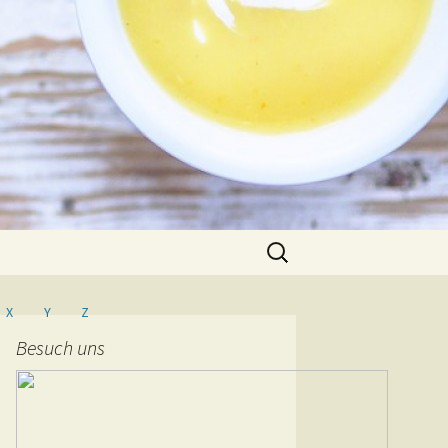
Suche
nach:
X
Y
Z
Besuch uns