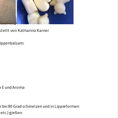
stellt von Katharina Karner
Lippenbalsam:
in E und Aroma
xi bei 80 Grad schmelzen und in Lippieformen
etc.) gießen.