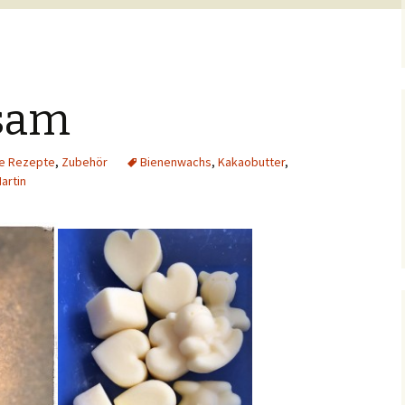
sam
e Rezepte
,
Zubehör
Bienenwachs
,
Kakaobutter
,
artin