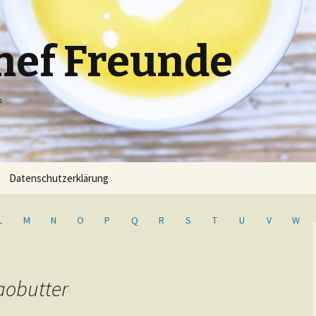
hef Freunde
e
Datenschutzerklärung
L
M
N
O
P
Q
R
S
T
U
V
W
aobutter