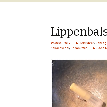
Lippenbal
30/03/2017
Flexirührer
,
Sonstig
Kokosnussöl
,
Sheabutter
Gisela M