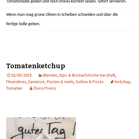
Tomatensoße geben und noch etwas köcheln lassen. Sofort servieren.
Wenn man mag grüne Oliven in Scheiben schneiden und über die
fertige Soße geben.
Tomatenketchup
02/05/2018
Blender
,
Dips & Brotaufstriche herzhaft
,
Flexirührer
,
Gewürze, Pasten & mehr
,
Soßen & Pesto
Ketchup
,
Tomaten
Elvira Preiss