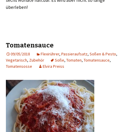
sechs Monate haltbar. Es wird aber nicht so lange
überleben!
Tomatensauce
09/05/2018
Flexirührer
,
Passieraufsatz
,
Soßen & Pesto
,
Vegetarisch
,
Zubehör
Soße
,
Tomaten
,
Tomatensauce
,
Tomatensosse
Elvira Preiss