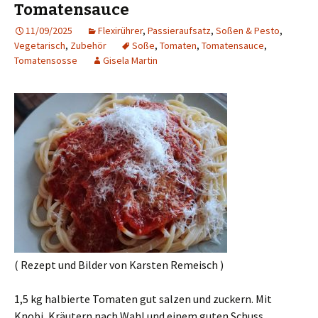
Tomatensauce
11/09/2025
Flexirührer
,
Passieraufsatz
,
Soßen & Pesto
,
Vegetarisch
,
Zubehör
Soße
,
Tomaten
,
Tomatensauce
,
Tomatensosse
Gisela Martin
( Rezept und Bilder von Karsten Remeisch )
1,5 kg halbierte Tomaten gut salzen und zuckern. Mit
Knobi, Kräutern nach Wahl und einem guten Schuss