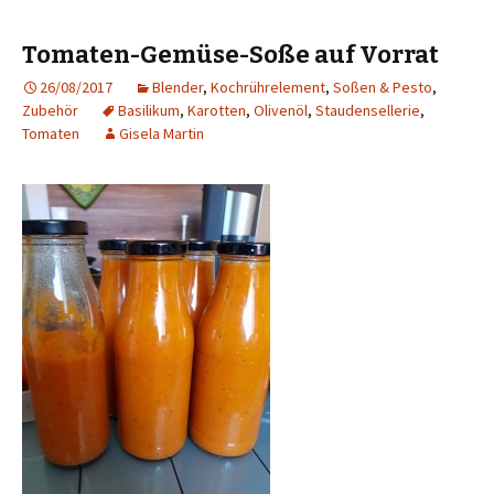
Tomaten-Gemüse-Soße auf Vorrat
26/08/2017
Blender
,
Kochrührelement
,
Soßen & Pesto
,
Zubehör
Basilikum
,
Karotten
,
Olivenöl
,
Staudensellerie
,
Tomaten
Gisela Martin