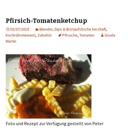
Pfirsich-Tomatenketchup
03/07/2018
Blender
,
Dips & Brotaufstriche herzhaft
,
Kochrührelement
,
Zubehör
Pfirsiche
,
Tomaten
Gisela
Martin
Foto und Rezept zur Verfügung gestellt von Peter