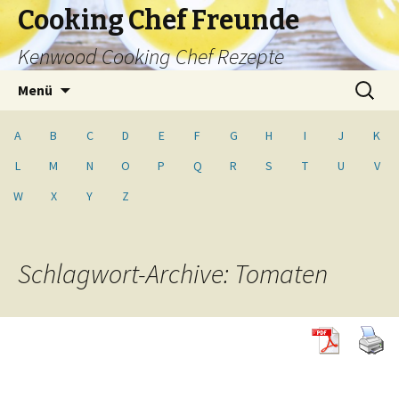
Cooking Chef Freunde
Kenwood Cooking Chef Rezepte
Springe
Suche
Menü
zum
nach:
Inhalt
A
B
C
D
E
F
G
H
I
J
K
L
M
N
O
P
Q
R
S
T
U
V
W
X
Y
Z
Schlagwort-Archive: Tomaten