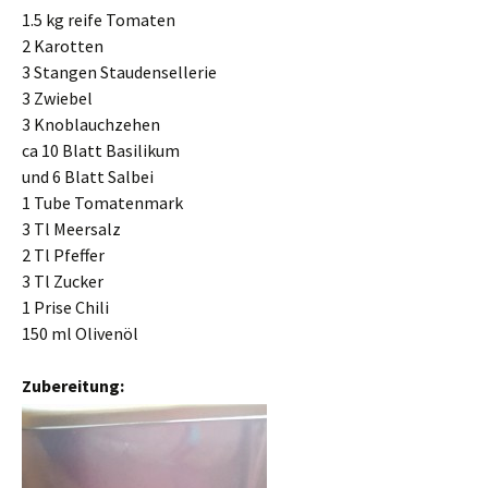
1.5 kg reife Tomaten
2 Karotten
3 Stangen Staudensellerie
3 Zwiebel
3 Knoblauchzehen
ca 10 Blatt Basilikum
und 6 Blatt Salbei
1 Tube Tomatenmark
3 Tl Meersalz
2 Tl Pfeffer
3 Tl Zucker
1 Prise Chili
150 ml Olivenöl
Zubereitung: