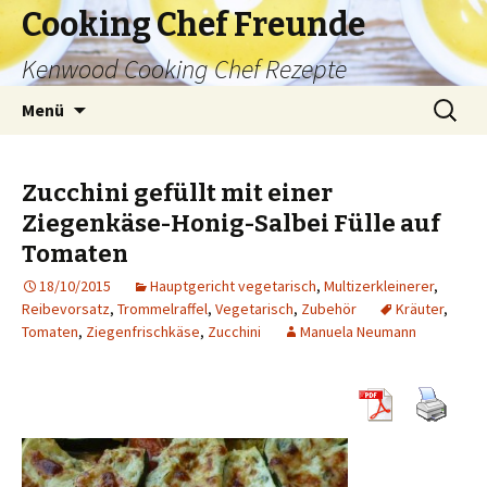
Cooking Chef Freunde
Kenwood Cooking Chef Rezepte
Springe
Suche
Menü
zum
nach:
Inhalt
Zucchini gefüllt mit einer
Ziegenkäse-Honig-Salbei Fülle auf
Tomaten
18/10/2015
Hauptgericht vegetarisch
,
Multizerkleinerer
,
Reibevorsatz
,
Trommelraffel
,
Vegetarisch
,
Zubehör
Kräuter
,
Tomaten
,
Ziegenfrischkäse
,
Zucchini
Manuela Neumann