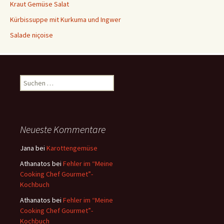
Kraut Gemüse Salat
Kürbissuppe mit Kurkuma und Ingwer
Salade niçoise
S
u
c
h
e
Neueste Kommentare
n
a
Jana
bei
Karottengemüse
c
Athanatos
bei
Fehler im “Meine
h
Cooking Chef Gourmet”-
:
Kochbuch
Athanatos
bei
Fehler im “Meine
Cooking Chef Gourmet”-
Kochbuch