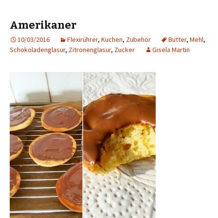
Amerikaner
10/03/2016
Flexirührer
,
Kuchen
,
Zubehör
Butter
,
Mehl
,
Schokoladenglasur
,
Zitronenglasur
,
Zucker
Gisela Martin