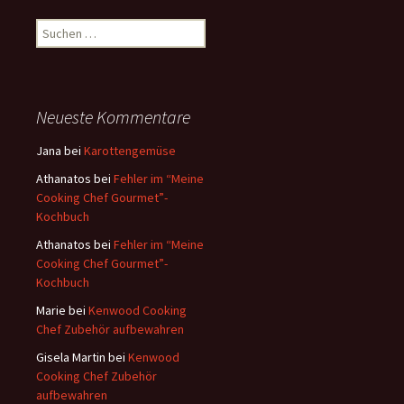
S
u
c
h
e
Neueste Kommentare
n
a
Jana
bei
Karottengemüse
c
Athanatos
bei
Fehler im “Meine
h
Cooking Chef Gourmet”-
:
Kochbuch
Athanatos
bei
Fehler im “Meine
Cooking Chef Gourmet”-
Kochbuch
Marie
bei
Kenwood Cooking
Chef Zubehör aufbewahren
Gisela Martin
bei
Kenwood
Cooking Chef Zubehör
aufbewahren