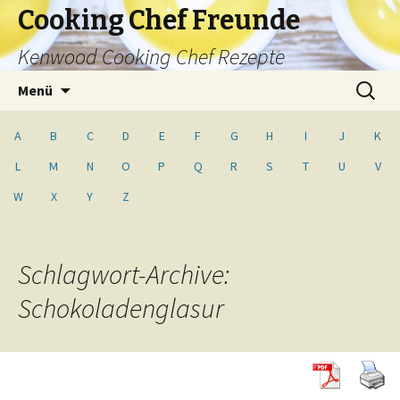
Cooking Chef Freunde
Kenwood Cooking Chef Rezepte
Springe
Suche
Menü
zum
nach:
Inhalt
A
B
C
D
E
F
G
H
I
J
K
L
M
N
O
P
Q
R
S
T
U
V
W
X
Y
Z
Schlagwort-Archive:
Schokoladenglasur