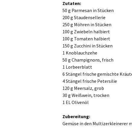
Zutaten:
50 g Parmesan in Stücken
200 g Staudensellerie
250 g Möhren in Stücken
100 g Zwiebeln halbiert
100 g Tomaten halbiert
150 g Zucchini in Stücken
1 Knoblauchzehe
50 g Champignons, frisch
1 Lorbeerblatt
6 Stängel frische gemischte Kräute
4 Stängel frische Petersilie
120 g Meersalz, grob
30 g Weißwein, trocken
1 EL Olivenöl
Zubereitung:
Gemüse in den Multizerkleinerer m