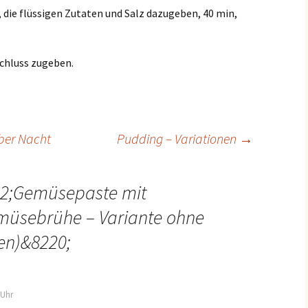
, die flüssigen Zutaten und Salz dazugeben, 40 min,
chluss zugeben.
ber Nacht
Pudding – Variationen
→
2;
Gemüsepaste mit
emüsebrühe – Variante ohne
en)
&8220;
 Uhr