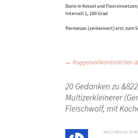
Dann in Kessel und Flexi einsetzen
Intervall 1, 100 Grad
Parmesan (zerkleinert) erst zum S
←
Roggenvollkornbrötchen ü
Beitrags-
20 Gedanken zu &822
Navigation
Multizerkleinerer (G
Fleischwolf, mit Koch
04/12/2015 um 13:36