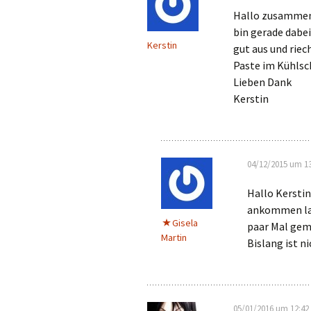
Hallo zusamme
bin gerade dabe
Kerstin
gut aus und riec
Paste im Kühlsch
Lieben Dank
Kerstin
04/12/2015 um 13
Hallo Kerstin
ankommen las
Gisela
paar Mal gem
Martin
Bislang ist n
05/01/2016 um 12:42