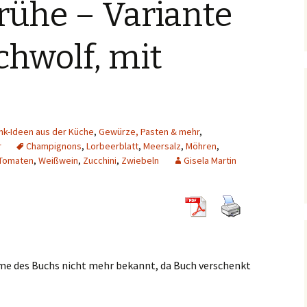
ühe – Variante
chwolf, mit
k-Ideen aus der Küche
,
Gewürze, Pasten & mehr
,
r
Champignons
,
Lorbeerblatt
,
Meersalz
,
Möhren
,
Tomaten
,
Weißwein
,
Zucchini
,
Zwiebeln
Gisela Martin
 des Buchs nicht mehr bekannt, da Buch verschenkt