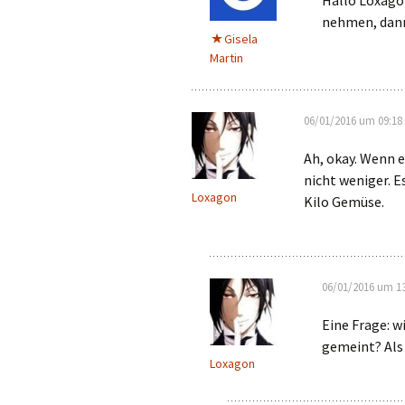
Hallo Loxagon
nehmen, dann 
Gisela
Martin
06/01/2016 um 09:18
Ah, okay. Wenn e
nicht weniger. E
Loxagon
Kilo Gemüse.
06/01/2016 um 13
Eine Frage: 
gemeint? Als
Loxagon