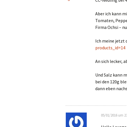
CC-Neuling bei 
Aber ich kann mi
Tomaten, Pepper
Firma Ochsi – n
Ich meine jetzt d
products_id=14
An sich lecker,
Und Salz kann m
bei den 120g ble
dann eben nachs
05/01/2016 um 23