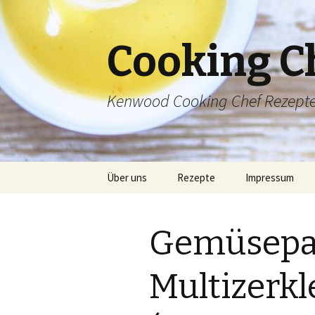
Cooking C
Kenwood Cooking Chef Rezept
Springe
Über uns
Rezepte
Impressum
zum
Inhalt
Inhaltsverzeichnis
Gemüsepa
Multizerkl