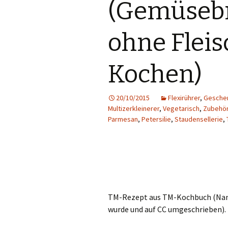
(Gemüsebr
ohne Fleis
Kochen)
20/10/2015
Flexirührer
,
Geschen
Multizerkleinerer
,
Vegetarisch
,
Zubehö
Parmesan
,
Petersilie
,
Staudensellerie
,
TM-Rezept aus TM-Kochbuch (Name
wurde und auf CC umgeschrieben).