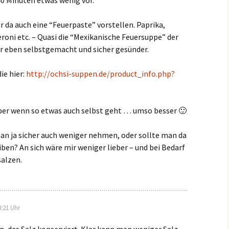
40 Minuten etwas wenig vor.
r da auch eine “Feuerpaste” vorstellen. Paprika,
oni etc. – Quasi die “Mexikanische Feuersuppe” der
ur eben selbstgemacht und sicher gesünder.
ie hier:
http://ochsi-suppen.de/product_info.php?
 aber wenn so etwas auch selbst geht … umso besser 🙂
an ja sicher auch weniger nehmen, oder sollte man da
iben? An sich wäre mir weniger lieber – und bei Bedarf
alzen.
:21 Uhr