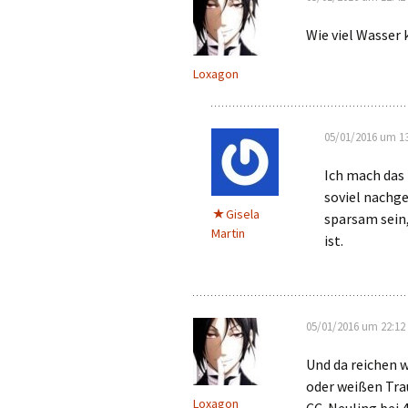
Wie viel Wasser
Loxagon
05/01/2016 um 13
Ich mach das 
soviel nachg
Gisela
sparsam sein,
Martin
ist.
05/01/2016 um 22:12
Und da reichen 
oder weißen Tra
Loxagon