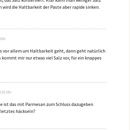
, das Salz konserviert. Klar kann man weniger Salz
wird die Haltbarkeit der Paste aber rapide sinken.
 Uhr
s vor allem um Haltbarkeit geht, dann geht natürlich
s kommt mir nur etwas viel Salz vor, für ein knappes
:32 Uhr
wie ist das mit Parmesan zum Schluss dazugeben
 letztes häckseln?