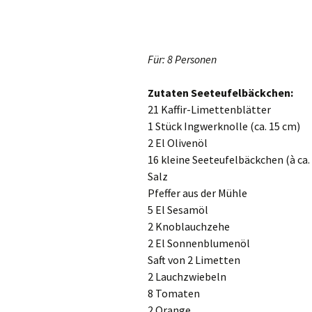
Für: 8 Personen
Zutaten Seeteufelbäckchen:
21 Kaffir-Limettenblätter
1 Stück Ingwerknolle (ca. 15 cm)
2 El Olivenöl
16 kleine Seeteufelbäckchen (à ca. 
Salz
Pfeffer aus der Mühle
5 El Sesamöl
2 Knoblauchzehe
2 El Sonnenblumenöl
Saft von 2 Limetten
2 Lauchzwiebeln
8 Tomaten
2 Orange