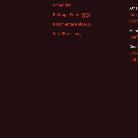
a
Anmelden
Atha
c
Beitrags-Feed (
RSS
)
Cook
h
Koc
:
Kommentare als
RSS
Mari
WordPress.org
Chef
Gise
Cook
auf