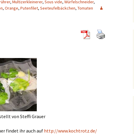
rührer
,
Multizerkleinerer
,
Sous vide
,
Würfelschneider
,
en
,
Orange
,
Putenfilet
,
Seeteufelbäckchen
,
Tomaten
ellt von Steffi Grauer
er findet ihr auch auf
http://www.kochtrotz.de/