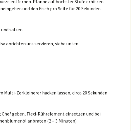
rze entfernen. Pfanne auf höchster Stufe erhitzen.
hineingeben und den Fisch pro Seite für 20 Sekunden
 und salzen.
sa anrichten uns servieren, siehe unten.
.
m Multi-Zerkleinerer hacken lassen, circa 20 Sekunden
g Chef geben, Flexi-Rührelement einsetzen und bei
onnenblumenöl anbraten (2 – 3 Minuten).