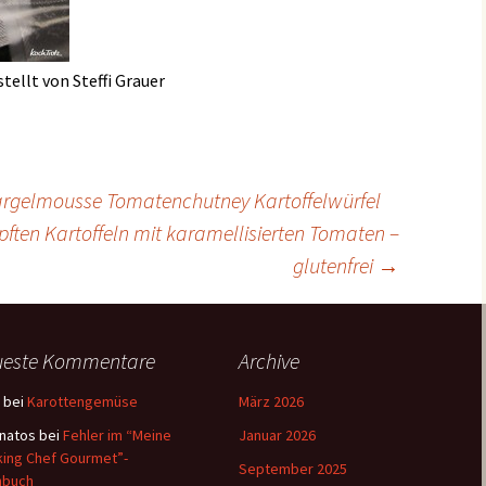
ellt von Steffi Grauer
rgelmousse Tomatenchutney Kartoffelwürfel
ften Kartoffeln mit karamellisierten Tomaten –
glutenfrei
→
ueste Kommentare
Archive
bei
Karottengemüse
März 2026
natos
bei
Fehler im “Meine
Januar 2026
ing Chef Gourmet”-
September 2025
hbuch