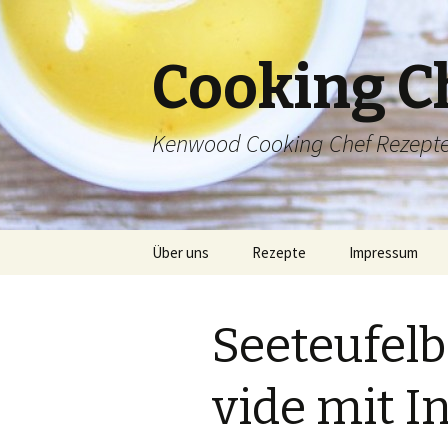
Cooking C
Kenwood Cooking Chef Rezept
Springe
Über uns
Rezepte
Impressum
zum
Inhalt
Inhaltsverzeichnis
Seeteufel
vide mit I