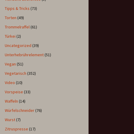
Tipps & Tricks
(73)
Torten
(49)
Trommelraffel
(61)
Türkei
(2)
Uncategorized
(39)
Unterhebrührelement
(51)
Vegan
(51)
Vegetarisch
(352)
Video
(10)
Vorspeise
(33)
Waffeln
(14)
Würfelschneider
(76)
Wurst
(7)
Zitruspresse
(17)