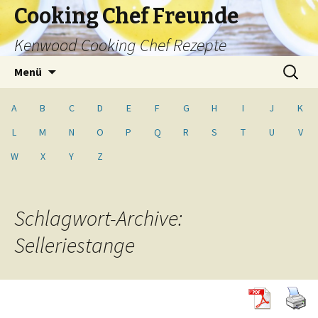
Cooking Chef Freunde
Kenwood Cooking Chef Rezepte
Springe
Suche
Menü
zum
nach:
Inhalt
A
B
C
D
E
F
G
H
I
J
K
L
M
N
O
P
Q
R
S
T
U
V
W
X
Y
Z
Schlagwort-Archive:
Selleriestange