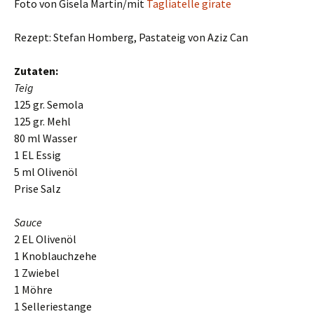
Foto von Gisela Martin/mit
Tagliatelle girate
Rezept: Stefan Homberg, Pastateig von Aziz Can
Zutaten:
Teig
125 gr. Semola
125 gr. Mehl
80 ml Wasser
1 EL Essig
5 ml Olivenöl
Prise Salz
Sauce
2 EL Olivenöl
1 Knoblauchzehe
1 Zwiebel
1 Möhre
1 Selleriestange