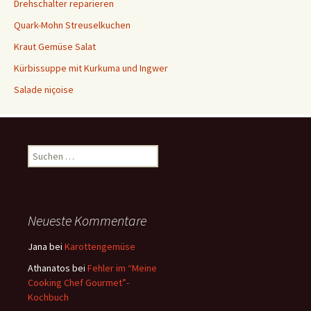
Drehschalter reparieren
Quark-Mohn Streuselkuchen
Kraut Gemüse Salat
Kürbissuppe mit Kurkuma und Ingwer
Salade niçoise
S
u
c
h
e
Neueste Kommentare
n
a
Jana
bei
Karottengemüse
c
Athanatos
bei
Fehler im “Meine
h
Cooking Chef Gourmet”-
:
Kochbuch