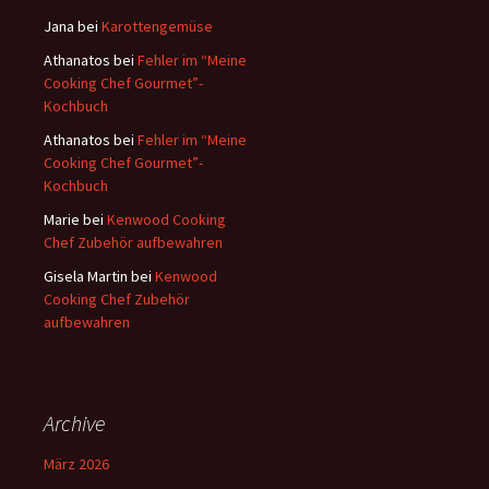
a
Jana
bei
Karottengemüse
c
Athanatos
bei
Fehler im “Meine
h
Cooking Chef Gourmet”-
:
Kochbuch
Athanatos
bei
Fehler im “Meine
Cooking Chef Gourmet”-
Kochbuch
Marie
bei
Kenwood Cooking
Chef Zubehör aufbewahren
Gisela Martin
bei
Kenwood
Cooking Chef Zubehör
aufbewahren
Archive
März 2026