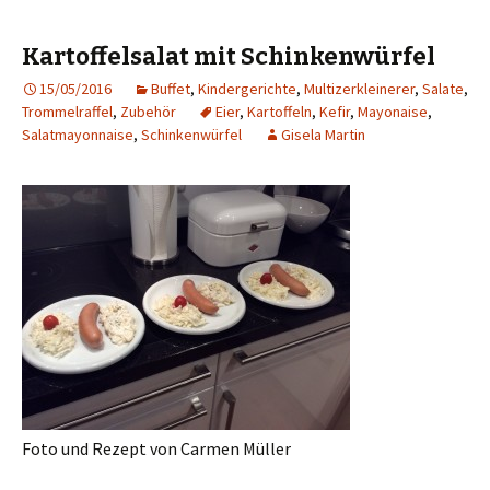
Kartoffelsalat mit Schinkenwürfel
15/05/2016
Buffet
,
Kindergerichte
,
Multizerkleinerer
,
Salate
,
Trommelraffel
,
Zubehör
Eier
,
Kartoffeln
,
Kefir
,
Mayonaise
,
Salatmayonnaise
,
Schinkenwürfel
Gisela Martin
Foto und Rezept von Carmen Müller