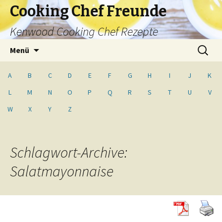
Cooking Chef Freunde
Kenwood Cooking Chef Rezepte
Springe
Suche
Menü
zum
nach:
Inhalt
A
B
C
D
E
F
G
H
I
J
K
L
M
N
O
P
Q
R
S
T
U
V
W
X
Y
Z
Schlagwort-Archive:
Salatmayonnaise