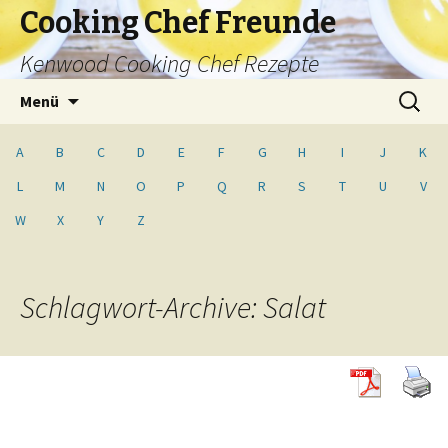
Cooking Chef Freunde
Kenwood Cooking Chef Rezepte
Springe
Suche
Menü
zum
nach:
Inhalt
A
B
C
D
E
F
G
H
I
J
K
L
M
N
O
P
Q
R
S
T
U
V
W
X
Y
Z
Schlagwort-Archive: Salat