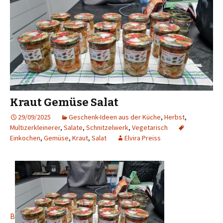
Kraut Gemüse Salat
29/09/2025
Geschenk-Ideen aus der Küche
,
Herbst
,
Multizerkleinerer
,
Salate
,
Schnitzelwerk
,
Vegetarisch
Einkochen
,
Gemüse
,
Kraut
,
Salat
Elvira Preiss
B