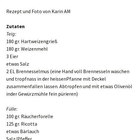
Rezept und Foto von Karin AM
Zutaten
Teig:
180 gr. Hartweizengrieß
180 gr. Weizenmehl
3 Eier
etwas Salz
2 EL Brennesselmus (eine Hand voll Brennesseln waschen
und tropfnass in der heissenPfanne mit Deckel
zusammenfallen lassen. Abtropfen und mit etwas Olivenöl
inder Gewürzmühle fein pürieren)
Fülle:
100 gr. Räucherforelle
125 gr. Ricotta
etwas Bärlauch
Salz/Pfeffer