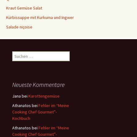
Kraut Gemüse Salat
Kürbissuppe mit Kurkuma und Ingwer
Salade niçoise
S
u
c
h
e
Neueste Kommentare
n
a
Jana
bei
Karottengemüse
c
Athanatos
bei
Fehler im “Meine
h
Cooking Chef Gourmet”-
:
Kochbuch
Athanatos
bei
Fehler im “Meine
Cooking Chef Gourmet”-