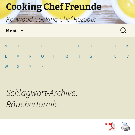
Cooking Chef Freunde
Kenwood Cooking Chef Rezepte
Springe
Suche
Menü
zum
nach:
Inhalt
A
B
C
D
E
F
G
H
I
J
K
L
M
N
O
P
Q
R
S
T
U
V
W
X
Y
Z
Schlagwort-Archive:
Räucherforelle