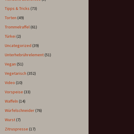
Tipps & Tricks
(73)
Torten
(49)
Trommelraffel
(61)
Türkei
(2)
Uncategorized
(39)
Unterhebrührelement
(51)
Vegan
(51)
Vegetarisch
(352)
Video
(10)
Vorspeise
(33)
Waffeln
(14)
Würfelschneider
(76)
Wurst
(7)
Zitruspresse
(17)