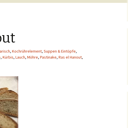
out
arisch
,
Kochrührelement
,
Suppen & Eintöpfe
,
e
,
Kürbis
,
Lauch
,
Möhre
,
Pastinake
,
Ras el Hanout
,