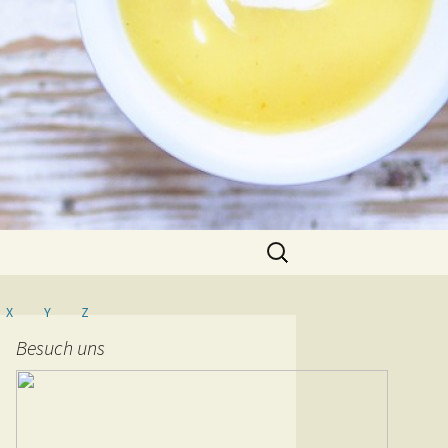
Suche
nach:
X
Y
Z
Besuch uns