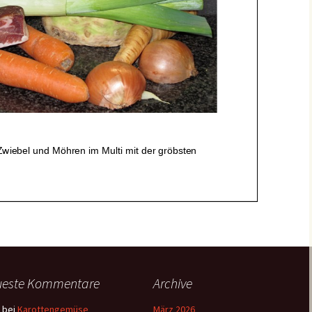
ueste Kommentare
Archive
bei
Karottengemüse
März 2026