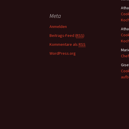
h
Atha
e
Cook
Meta
n
Koc
a
Anmelden
Atha
c
Cook
Beitrags-Feed (
RSS
)
h
Koc
:
Kommentare als
RSS
Mari
WordPress.org
Chef
Gise
Cook
auf