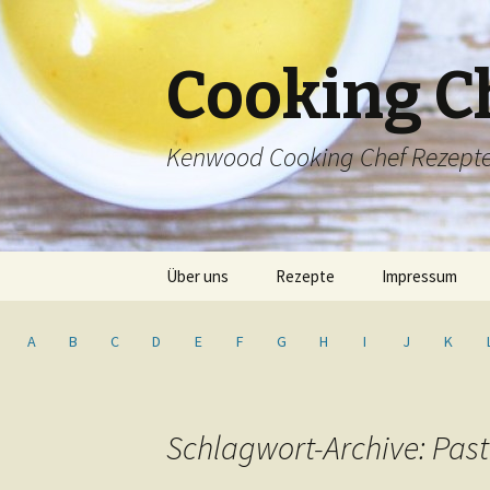
Cooking C
Kenwood Cooking Chef Rezept
Springe
Über uns
Rezepte
Impressum
zum
Inhalt
Inhaltsverzeichnis
A
B
C
D
E
F
G
H
I
J
K
Schlagwort-Archive: Pas