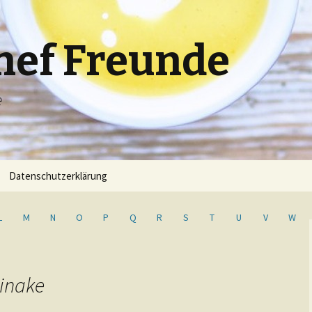
hef Freunde
e
Datenschutzerklärung
L
M
N
O
P
Q
R
S
T
U
V
W
tinake