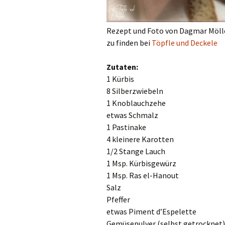
Rezept und Foto von Dagmar Möll
zu finden bei
Töpfle und Deckele
Zutaten:
1 Kürbis
8 Silberzwiebeln
1 Knoblauchzehe
etwas Schmalz
1 Pastinake
4 kleinere Karotten
1/2 Stange Lauch
1 Msp. Kürbisgewürz
1 Msp. Ras el-Hanout
Salz
Pfeffer
etwas Piment d’Espelette
Gemüsepulver (selbst getrocknet)