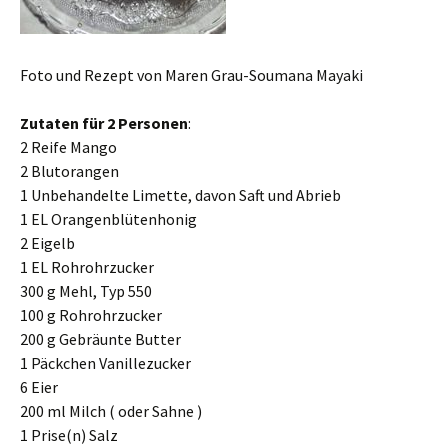
Foto und Rezept von Maren Grau-Soumana Mayaki
Zutaten für 2 Personen
:
2 Reife Mango
2 Blutorangen
1 Unbehandelte Limette, davon Saft und Abrieb
1 EL Orangenblütenhonig
2 Eigelb
1 EL Rohrohrzucker
300 g Mehl, Typ 550
100 g Rohrohrzucker
200 g Gebräunte Butter
1 Päckchen Vanillezucker
6 Eier
200 ml Milch ( oder Sahne )
1 Prise(n) Salz