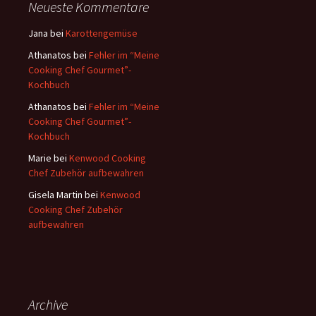
Neueste Kommentare
n
a
Jana
bei
Karottengemüse
c
Athanatos
bei
Fehler im “Meine
h
Cooking Chef Gourmet”-
:
Kochbuch
Athanatos
bei
Fehler im “Meine
Cooking Chef Gourmet”-
Kochbuch
Marie
bei
Kenwood Cooking
Chef Zubehör aufbewahren
Gisela Martin
bei
Kenwood
Cooking Chef Zubehör
aufbewahren
Archive