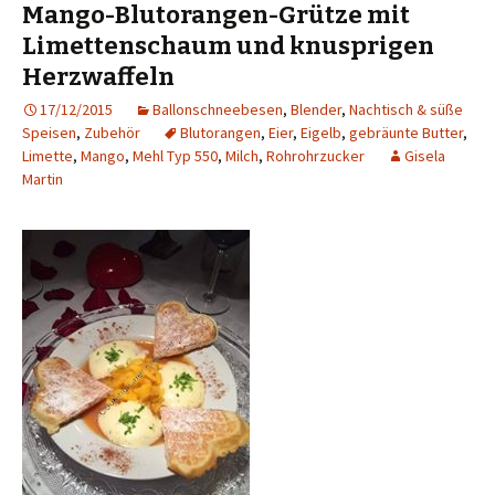
Mango-Blutorangen-Grütze mit
Limettenschaum und knusprigen
Herzwaffeln
17/12/2015
Ballonschneebesen
,
Blender
,
Nachtisch & süße
Speisen
,
Zubehör
Blutorangen
,
Eier
,
Eigelb
,
gebräunte Butter
,
Limette
,
Mango
,
Mehl Typ 550
,
Milch
,
Rohrohrzucker
Gisela
Martin