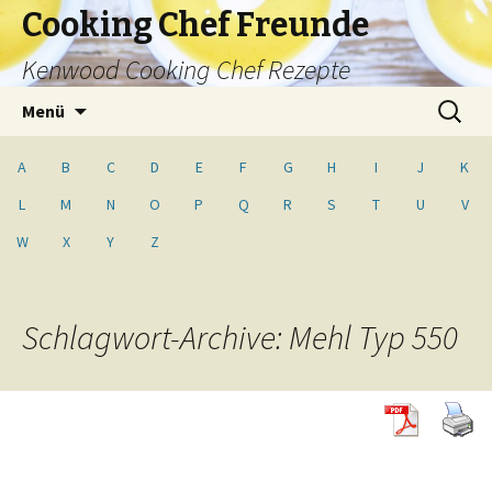
Cooking Chef Freunde
Kenwood Cooking Chef Rezepte
Springe
Suche
Menü
zum
nach:
Inhalt
A
B
C
D
E
F
G
H
I
J
K
L
M
N
O
P
Q
R
S
T
U
V
W
X
Y
Z
Schlagwort-Archive: Mehl Typ 550