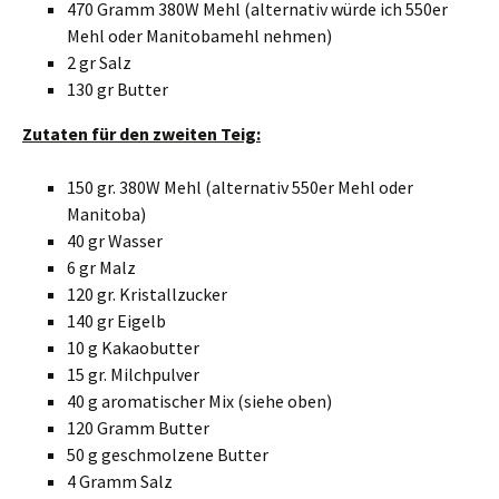
470 Gramm 380W Mehl (alternativ würde ich 550er
Mehl oder Manitobamehl nehmen)
2 gr Salz
130 gr Butter
Zutaten für den zweiten Teig:
150 gr. 380W Mehl (alternativ 550er Mehl oder
Manitoba)
40 gr Wasser
6 gr Malz
120 gr. Kristallzucker
140 gr Eigelb
10 g Kakaobutter
15 gr. Milchpulver
40 g aromatischer Mix (siehe oben)
120 Gramm Butter
50 g geschmolzene Butter
4 Gramm Salz