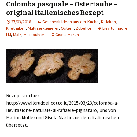
Colomba pasquale – Ostertaube –
original italienisches Rezept
27/03/2018
Geschenk-Ideen aus der Küche
,
K-Haken
,
Knethaken
,
Multizerkleinerer
,
Ostern
,
Zubehör
Lievito madre
,
LM
,
Malz
,
Milchpulver
Gisela Martin
Rezept von hier
http://www.ilcrudoeilcotto.it/2015/03/23/colomba-a-
lievitazione-naturale-di-raffaele-pignataro/ und von
Marion Müller und Gisela Martin aus dem Italienischen
übersetzt.