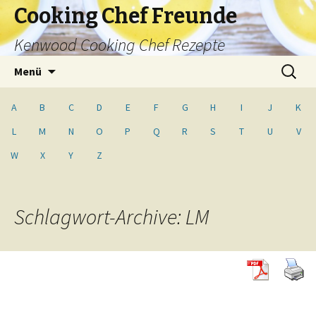
Cooking Chef Freunde
Kenwood Cooking Chef Rezepte
Springe
Suche
Menü
zum
nach:
Inhalt
A
B
C
D
E
F
G
H
I
J
K
L
M
N
O
P
Q
R
S
T
U
V
W
X
Y
Z
Schlagwort-Archive: LM