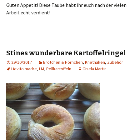
Guten Appetit! Diese Taube habt ihr euch nach der vielen
Arbeit echt verdient!
Stines wunderbare Kartoffelringel
29/10/2017
Brötchen & Hörnchen
,
Knethaken
,
Zubehör
Lievito madre
,
LM
,
Pellkartoffeln
Gisela Martin