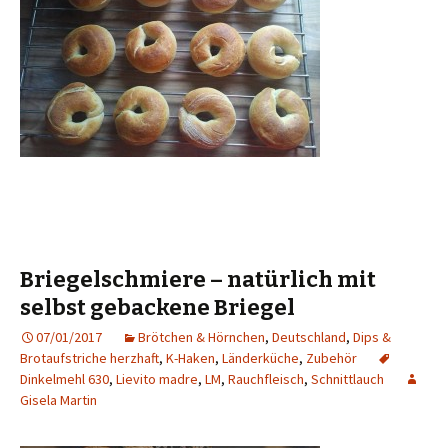
Briegelschmiere – natürlich mit
selbst gebackene Briegel
07/01/2017
Brötchen & Hörnchen
,
Deutschland
,
Dips &
Brotaufstriche herzhaft
,
K-Haken
,
Länderküche
,
Zubehör
Dinkelmehl 630
,
Lievito madre
,
LM
,
Rauchfleisch
,
Schnittlauch
Gisela Martin