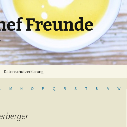
hef Freunde
e
Datenschutzerklärung
L
M
N
O
P
Q
R
S
T
U
V
W
terberger