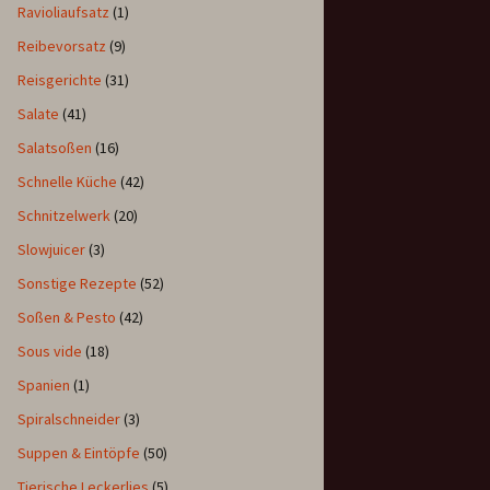
Ravioliaufsatz
(1)
Reibevorsatz
(9)
Reisgerichte
(31)
Salate
(41)
Salatsoßen
(16)
Schnelle Küche
(42)
Schnitzelwerk
(20)
Slowjuicer
(3)
Sonstige Rezepte
(52)
Soßen & Pesto
(42)
Sous vide
(18)
Spanien
(1)
Spiralschneider
(3)
Suppen & Eintöpfe
(50)
Tierische Leckerlies
(5)