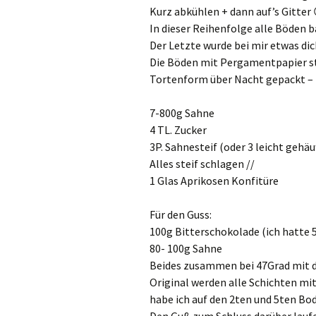
Kurz abkühlen + dann auf’s Gitter
In dieser Reihenfolge alle Böden 
Der Letzte wurde bei mir etwas dic
Die Böden mit Pergamentpapier sta
Tortenform über Nacht gepackt – 
7-800g Sahne
4 TL. Zucker
3P. Sahnesteif (oder 3 leicht gehä
Alles steif schlagen //
1 Glas Aprikosen Konfitüre
Für den Guss:
100g Bitterschokolade (ich hatte
80- 100g Sahne
Beides zusammen bei 47Grad mit d
Original werden alle Schichten mit
habe ich auf den 2ten und 5ten Bo