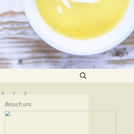
Suche
nach:
X
Y
Z
Besuch uns