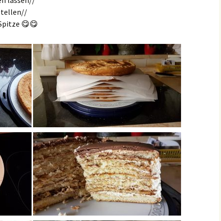
n lassen//
stellen//
Spitze
😋
😋