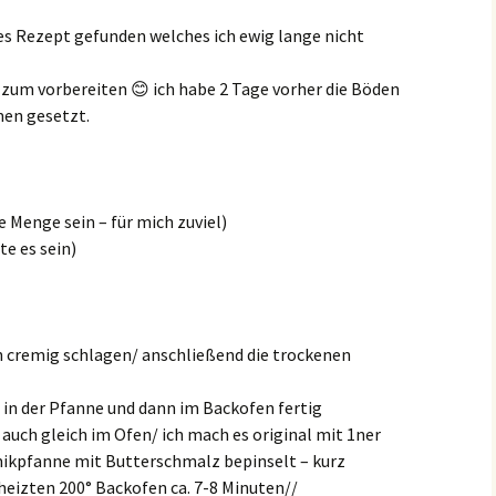
es Rezept gefunden welches ich ewig lange nicht
r zum vorbereiten
😊
ich habe 2 Tage vorher die Böden
men gesetzt.
e Menge sein – für mich zuviel)
te es sein)
n cremig schlagen/ anschließend die trockenen
 in der Pfanne und dann im Backofen fertig
auch gleich im Ofen/ ich mach es original mit 1ner
mikpfanne mit Butterschmalz bepinselt – kurz
heizten 200° Backofen ca. 7-8 Minuten//