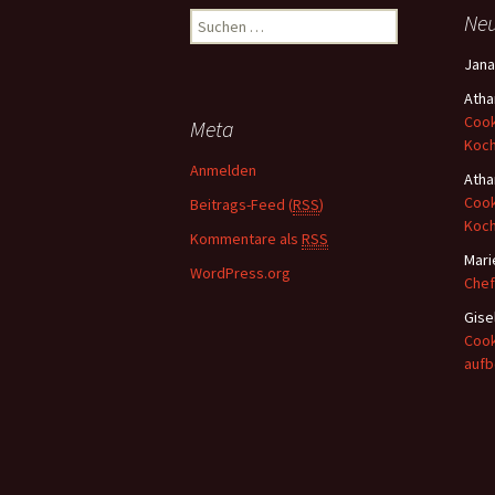
Ne
S
u
Jana
c
h
Atha
e
Cook
Meta
n
Koc
a
Anmelden
Atha
c
Cook
Beitrags-Feed (
RSS
)
h
Koc
:
Kommentare als
RSS
Mari
WordPress.org
Chef
Gise
Cook
auf