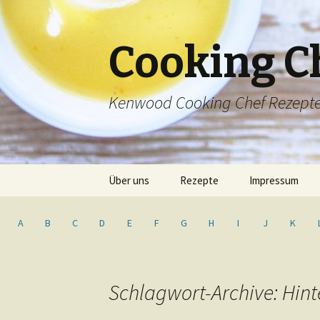
Cooking C
Kenwood Cooking Chef Rezept
Springe
Über uns
Rezepte
Impressum
zum
Inhalt
Inhaltsverzeichnis
A
B
C
D
E
F
G
H
I
J
K
Schlagwort-Archive: Hin