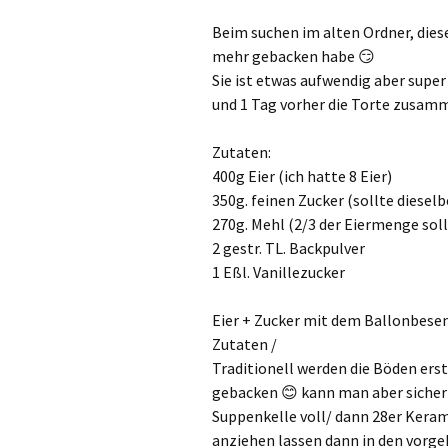
Beim suchen im alten Ordner, dies
mehr gebacken habe
😏
Sie ist etwas aufwendig aber supe
und 1 Tag vorher die Torte zusam
Zutaten:
400g Eier (ich hatte 8 Eier)
350g. feinen Zucker (sollte dieselb
270g. Mehl (2/3 der Eiermenge soll
2 gestr. TL. Backpulver
1 Eßl. Vanillezucker
Eier + Zucker mit dem Ballonbese
Zutaten /
Traditionell werden die Böden erst
gebacken
😊
kann man aber sicher 
Suppenkelle voll/ dann 28er Kera
anziehen lassen dann in den vorge