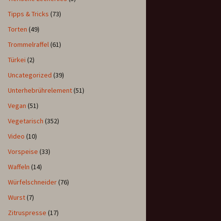
Tipps & Tricks
(73)
Torten
(49)
Trommelraffel
(61)
Türkei
(2)
Uncategorized
(39)
Unterhebrührelement
(51)
Vegan
(51)
Vegetarisch
(352)
Video
(10)
Vorspeise
(33)
Waffeln
(14)
Würfelschneider
(76)
Wurst
(7)
Zitruspresse
(17)