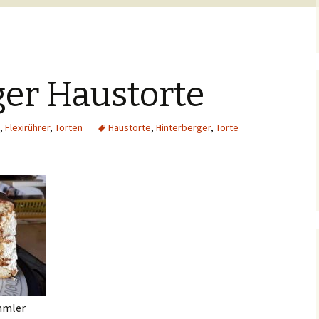
ger Haustorte
,
Flexirührer
,
Torten
Haustorte
,
Hinterberger
,
Torte
mmler