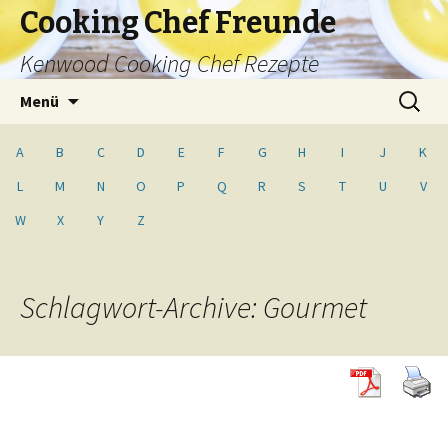
Cooking Chef Freunde
Kenwood Cooking Chef Rezepte
Springe
Suche
Menü
zum
nach:
Inhalt
A
B
C
D
E
F
G
H
I
J
K
L
M
N
O
P
Q
R
S
T
U
V
W
X
Y
Z
Schlagwort-Archive: Gourmet