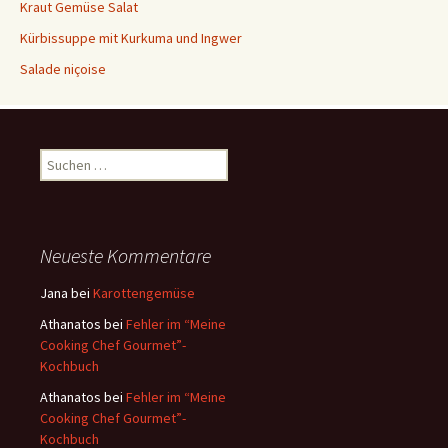
Kraut Gemüse Salat
Kürbissuppe mit Kurkuma und Ingwer
Salade niçoise
S
u
c
h
e
Neueste Kommentare
n
a
Jana
bei
Karottengemüse
c
Athanatos
bei
Fehler im “Meine
h
Cooking Chef Gourmet”-
:
Kochbuch
Athanatos
bei
Fehler im “Meine
Cooking Chef Gourmet”-
Kochbuch