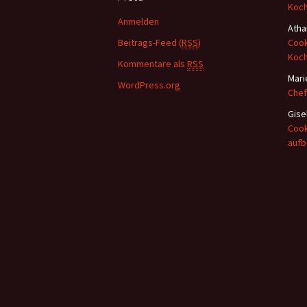
n
Koc
a
Anmelden
Atha
c
Beitrags-Feed (
RSS
)
Cook
h
Koc
:
Kommentare als
RSS
Mari
WordPress.org
Chef
Gise
Cook
auf