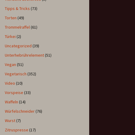
Tipps & Tricks
(73)
Torten
(49)
Trommelraffel
(61)
Türkei
(2)
Uncategorized
(39)
Unterhebrührelement
(51)
Vegan
(51)
Vegetarisch
(352)
Video
(10)
Vorspeise
(33)
Waffeln
(14)
Würfelschneider
(76)
Wurst
(7)
Zitruspresse
(17)