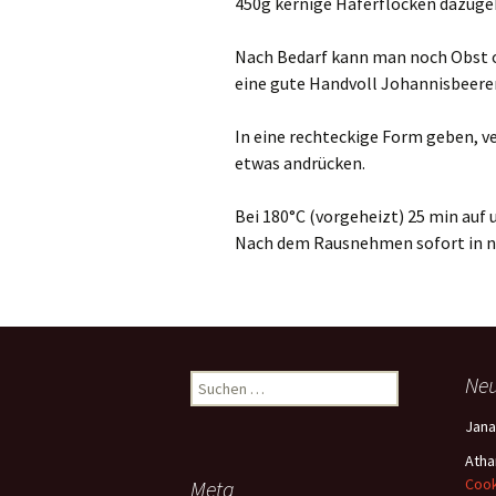
450g kernige Haferflocken dazuge
Nach Bedarf kann man noch Obst o
eine gute Handvoll Johannisbeere
In eine rechteckige Form geben, ve
etwas andrücken.
Bei 180°C (vorgeheizt) 25 min auf 
Nach dem Rausnehmen sofort in no
Ne
S
u
Jana
c
h
Atha
e
Cook
Meta