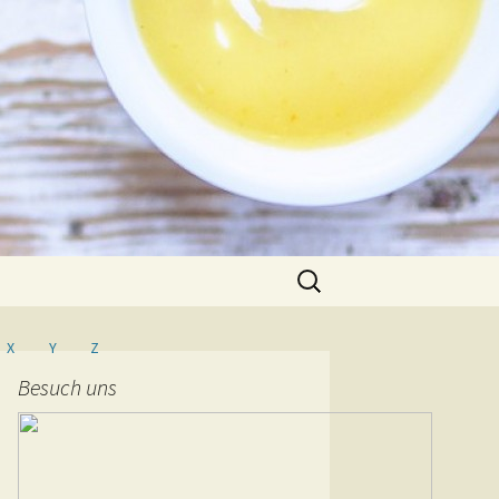
Suche
nach:
X
Y
Z
Besuch uns