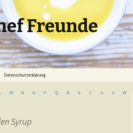
hef Freunde
e
Datenschutzerklärung
L
M
N
O
P
Q
R
S
T
U
V
W
den Syrup