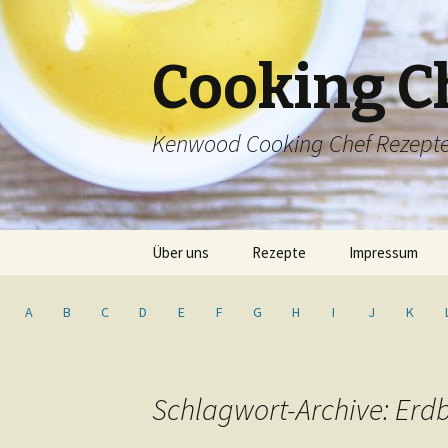
Cooking C
Kenwood Cooking Chef Rezept
Springe
Über uns
Rezepte
Impressum
zum
Inhalt
Inhaltsverzeichnis
A
B
C
D
E
F
G
H
I
J
K
Schlagwort-Archive: Erd