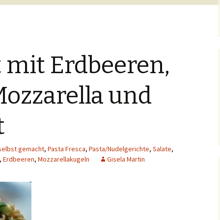
 mit Erdbeeren,
Mozzarella und
t
selbst gemacht
,
Pasta Fresca
,
Pasta/Nudelgerichte
,
Salate
,
,
Erdbeeren
,
Mozzarellakugeln
Gisela Martin