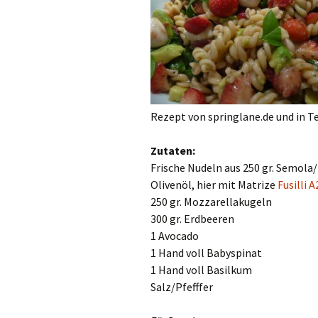
Rezept von springlane.de und in T
Zutaten:
Frische Nudeln aus 250 gr. Semola/1
Olivenöl, hier mit Matrize
Fusilli 
250 gr. Mozzarellakugeln
300 gr. Erdbeeren
1 Avocado
1 Hand voll Babyspinat
1 Hand voll Basilkum
Salz/Pfefffer