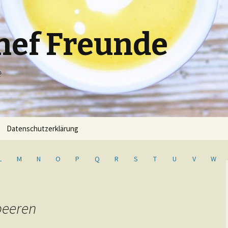
hef Freunde
e
Datenschutzerklärung
L
M
N
O
P
Q
R
S
T
U
V
W
beeren