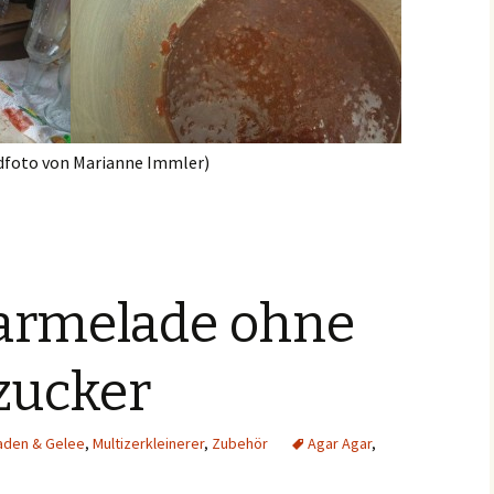
dfoto von Marianne Immler)
armelade ohne
zucker
aden & Gelee
,
Multizerkleinerer
,
Zubehör
Agar Agar
,