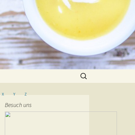
Suche
nach:
X
Y
Z
Besuch uns