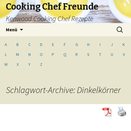
Cooking Chef Freunde
Kenwood Cooking Chef Rezepte
Springe
Suche
Menü
zum
nach:
Inhalt
A
B
C
D
E
F
G
H
I
J
K
L
M
N
O
P
Q
R
S
T
U
V
W
X
Y
Z
Schlagwort-Archive: Dinkelkörner