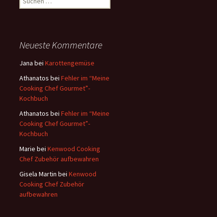
u
c
h
e
Neueste Kommentare
n
a
Jana
bei
Karottengemüse
c
Athanatos
bei
Fehler im “Meine
h
Cooking Chef Gourmet”-
:
Kochbuch
Athanatos
bei
Fehler im “Meine
Cooking Chef Gourmet”-
Kochbuch
Marie
bei
Kenwood Cooking
Chef Zubehör aufbewahren
Gisela Martin
bei
Kenwood
Cooking Chef Zubehör
aufbewahren