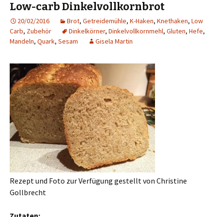
Low-carb Dinkelvollkornbrot
20/02/2016
Brot
,
Getreidemühle
,
K-Haken
,
Knethaken
,
Low
Carb
,
Zubehör
Dinkelkörner
,
Dinkelvollkornmehl
,
Gluten
,
Hefe
,
Mandeln
,
Quark
,
Sesam
Gisela Martin
Rezept und Foto zur Verfügung gestellt von Christine
Gollbrecht
Zutaten: