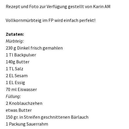
Rezept und Foto zur Verfügung gestellt von Karin AM
Vollkornmürbteig im FP wird einfach perfekt!
Zutaten:
Mürbteig:
230 g Dinkel frisch gemahlen
1 Tl Backpulver
140g Butter
1 TL Salz
2 EL Sesam
1 EL Essig
70 ml Eiswasser
Füllung:
2 Knoblauchzehen
etwas Butter
150 gr. in Streifen geschnittenen Bärlauch
1 Packung Sauerrahm