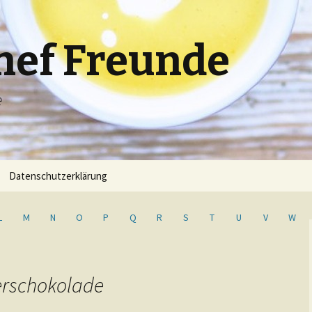
hef Freunde
e
Datenschutzerklärung
L
M
N
O
P
Q
R
S
T
U
V
W
terschokolade