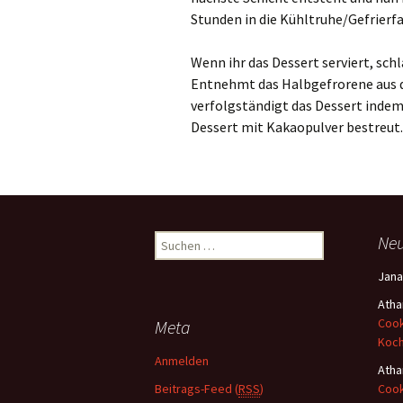
Stunden in die Kühltruhe/Gefrierf
Wenn ihr das Dessert serviert, sc
Entnehmt das Halbgefrorene aus de
verfolgständigt das Dessert indem 
Dessert mit Kakaopulver bestreut.
Ne
S
u
Jana
c
h
Atha
e
Cook
Meta
n
Koc
a
Anmelden
Atha
c
Beitrags-Feed (
RSS
)
Cook
h