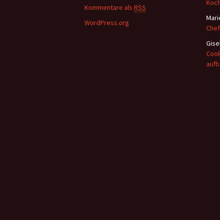
Koc
:
Kommentare als
RSS
Mari
WordPress.org
Chef
Gise
Cook
auf