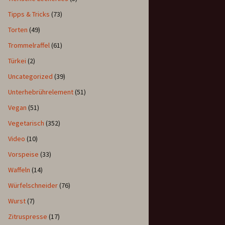
Tipps & Tricks
(73)
Torten
(49)
Trommelraffel
(61)
Türkei
(2)
Uncategorized
(39)
Unterhebrührelement
(51)
Vegan
(51)
Vegetarisch
(352)
Video
(10)
Vorspeise
(33)
Waffeln
(14)
Würfelschneider
(76)
Wurst
(7)
Zitruspresse
(17)