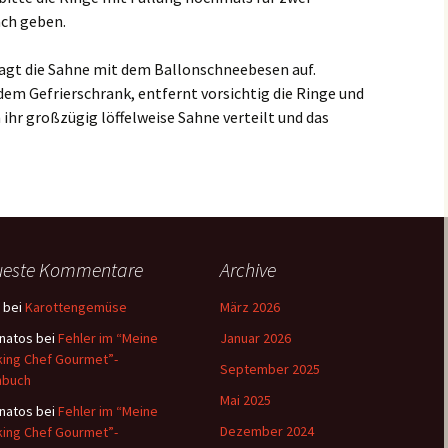
ach geben.
hlagt die Sahne mit dem Ballonschneebesen auf.
m Gefrierschrank, entfernt vorsichtig die Ringe und
ihr großzügig löffelweise Sahne verteilt und das
ueste Kommentare
Archive
bei
Karottengemüse
März 2026
natos
bei
Fehler im “Meine
Januar 2026
ing Chef Gourmet”-
September 2025
hbuch
Mai 2025
natos
bei
Fehler im “Meine
Dezember 2024
ing Chef Gourmet”-