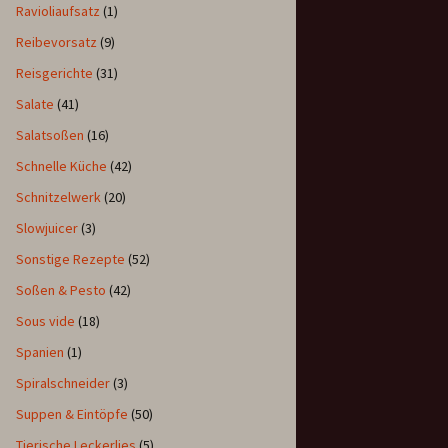
Ravioliaufsatz
(1)
Reibevorsatz
(9)
Reisgerichte
(31)
Salate
(41)
Salatsoßen
(16)
Schnelle Küche
(42)
Schnitzelwerk
(20)
Slowjuicer
(3)
Sonstige Rezepte
(52)
Soßen & Pesto
(42)
Sous vide
(18)
Spanien
(1)
Spiralschneider
(3)
Suppen & Eintöpfe
(50)
Tierische Leckerlies
(5)