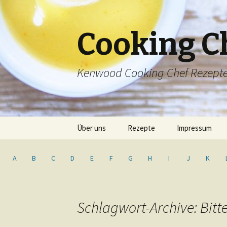
Cooking C
Kenwood Cooking Chef Rezept
Springe
Über uns
Rezepte
Impressum
zum
Inhalt
Inhaltsverzeichnis
A
B
C
D
E
F
G
H
I
J
K
Schlagwort-Archive: Bit