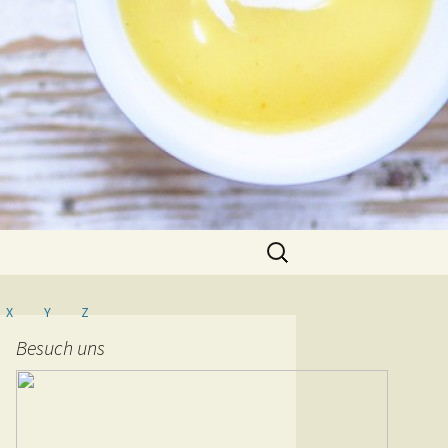
Suche
nach:
X
Y
Z
Besuch uns