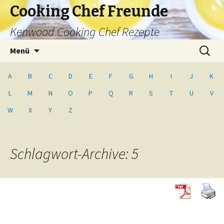
Cooking Chef Freunde
Kenwood Cooking Chef Rezepte
Springe
Suche
Menü
zum
nach:
Inhalt
A
B
C
D
E
F
G
H
I
J
K
L
M
N
O
P
Q
R
S
T
U
V
W
X
Y
Z
Schlagwort-Archive: 5