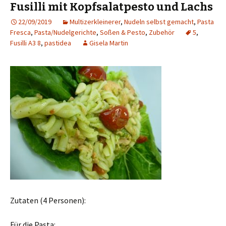
Fusilli mit Kopfsalatpesto und Lachs
22/09/2019
Multizerkleinerer
,
Nudeln selbst gemacht
,
Pasta
Fresca
,
Pasta/Nudelgerichte
,
Soßen & Pesto
,
Zubehör
5
,
Fusilli A3 8
,
pastidea
Gisela Martin
Zutaten (4 Personen):
Für die Pasta: