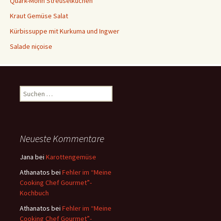
Quark-Mohn Streuselkuchen
Kraut Gemüse Salat
Kürbissuppe mit Kurkuma und Ingwer
Salade niçoise
S
u
c
h
e
Neueste Kommentare
n
a
Jana
bei
Karottengemüse
c
Athanatos
bei
Fehler im “Meine
h
Cooking Chef Gourmet”-
:
Kochbuch
Athanatos
bei
Fehler im “Meine
Cooking Chef Gourmet”-