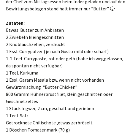
der Chef zum Mittagsessen beim Inder geladen und auf den
Bewirtungsbelegen stand halt immer nur “Butter” 🙂
Zutaten:
Etwas Butter zum Anbraten
2 Zwiebeln kleingeschnitten
2 Knoblauchzehen, zerdrückt
1 Essl. Currypulver (je nach Gusto mild oder scharf)
1-2 Teel. Currypaste, rot oder gelb (habe ich weggelassen,
da spontan nicht verfügbar)
1 Teel. Kurkuma
1 Essl. Garam Masala bzw. wenn nicht vorhanden
Gewürzmischung “Butter Chicken”
800 Gramm Hühnerbrustfilet,klein geschnitten oder
Geschnetzeltes
1 Stück Ingwer, 2 cm, geschält und gerieben
1 Teel. Salz
Getrocknete Chilischote ,etwas zerbröselt
1 Döschen Tomatenmark (70 g)