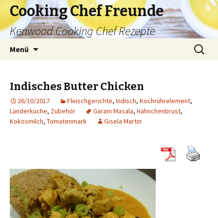
Cooking Chef Freunde
Kenwood Cooking Chef Rezepte
Springe
Suche
Menü
zum
nach:
Inhalt
Indisches Butter Chicken
26/10/2017
Fleischgerichte
,
Indisch
,
Kochrührelement
,
Länderküche
,
Zubehör
Garam Masala
,
Hähnchenbrust
,
Kokosmilch
,
Tomatenmark
Gisela Martin