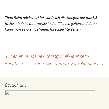
Tipp: Beim nächsten Mal würde ich die Mengen auf das 1,5
fache erhöhen. Das müsste in der CC auch gehen und dann
kann man es ja eingefrieren für schlechte Zeiten.
←
Fehler im “Meine Cooking Chef Gourmet”-
Kochbuch
Stines wunderbare Kartoffelringel
→
Beitrags-
Navigation
Besuch uns