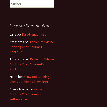
S
u
c
h
e
Neueste Kommentare
n
a
Jana
bei
Karottengemüse
c
Athanatos
bei
Fehler im “Meine
h
Cooking Chef Gourmet”-
:
Kochbuch
Athanatos
bei
Fehler im “Meine
Cooking Chef Gourmet”-
Kochbuch
Marie
bei
Kenwood Cooking
Chef Zubehör aufbewahren
Gisela Martin
bei
Kenwood
Cooking Chef Zubehör
aufbewahren