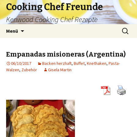
Cooking Chef Freunde
Kenwood Cooking Chef Rezepte
Springe
Suche
Menü
zum
nach:
Inhalt
Empanadas misioneras (Argentina)
06/10/2017
Backen herzhaft
,
Buffet
,
Knethaken
,
Pasta-
Walzen
,
Zubehör
Gisela Martin