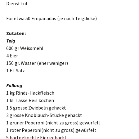
Dienst tut.
Für etwa 50 Empanadas (je nach Teigdicke)
Zutaten:
Teig
600 gr Weissmehl
4 Eier
150 gr. Wasser (eher weniger)
1 EL Salz
Füllung
1 kg Rinds-Hackfleisch
1 kl. Tasse Reis kochen
1.5 grosse Zwiebeln gehackt
2 grosse Knoblauch-Stücke gehackt
1 grüner Peperoni (nicht zu gross) gewürfelt
1 roter Peperoni(nicht zu gross) gewürfelt
5 hartgekochte Eier gehackt