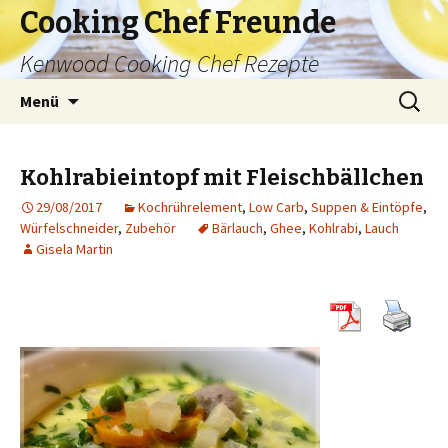
Cooking Chef Freunde
Kenwood Cooking Chef Rezepte
Springe
Suche
Menü
zum
nach:
Inhalt
Kohlrabieintopf mit Fleischbällchen
29/08/2017
Kochrührelement
,
Low Carb
,
Suppen & Eintöpfe
,
Würfelschneider
,
Zubehör
Bärlauch
,
Ghee
,
Kohlrabi
,
Lauch
Gisela Martin