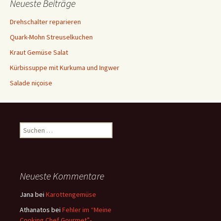
Neueste Beiträge
Drehschalter reparieren
Quark-Mohn Streuselkuchen
Kraut Gemüse Salat
Kürbissuppe mit Kurkuma und Ingwer
Salade niçoise
S
u
c
h
e
Neueste Kommentare
n
a
Jana
bei
Karottengemüse
c
Athanatos
bei
Fehler im “Meine
h
Cooking Chef Gourmet”-
: