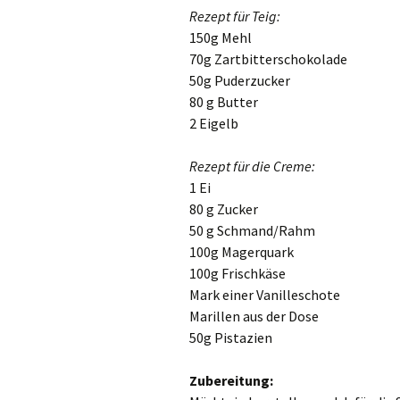
Rezept für Teig:
150g Mehl
70g Zartbitterschokolade
50g Puderzucker
80 g Butter
2 Eigelb
Rezept für die Creme:
1 Ei
80 g Zucker
50 g Schmand/Rahm
100g Magerquark
100g Frischkäse
Mark einer Vanilleschote
Marillen aus der Dose
50g Pistazien
Zubereitung: