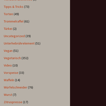
Tipps & Tricks
(73)
Torten
(49)
Trommelraffel
(61)
Türkei
(2)
Uncategorized
(39)
Unterhebrührelement
(51)
Vegan
(51)
Vegetarisch
(352)
Video
(10)
Vorspeise
(33)
Waffeln
(14)
Würfelschneider
(76)
Wurst
(7)
Zitruspresse
(17)