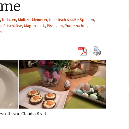
eme
,
K-Haken
,
Multizerkleinerer
,
Nachtisch & süße Speisen
,
b
,
Frischkäse
,
Magerquark
,
Pistazien
,
Puderzucker
,
in
stellt von Claudia Kraft