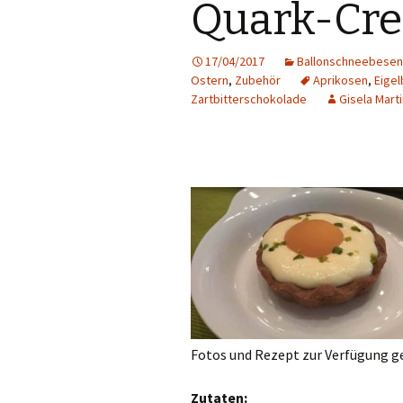
Quark-Cr
17/04/2017
Ballonschneebesen
Ostern
,
Zubehör
Aprikosen
,
Eigel
Zartbitterschokolade
Gisela Mart
Fotos und Rezept zur Verfügung ge
Zutaten: