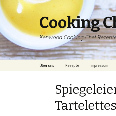
Cooking C
Kenwood Cooking Chef Rezept
Springe
Über uns
Rezepte
Impressum
zum
Inhalt
Inhaltsverzeichnis
Spiegelei
Tartelette