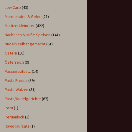
Low Carb
(43)
Marmeladen & Gelee
(21)
Multizerkleinerer
(422)
Nachtisch & süße Speisen
(141)
Nudeln selbst gemacht
(61)
Ostern
(10)
Österreich
(9)
Passieraufsatz
(14)
Pasta Fresca
(39)
Pasta-Walzen
(51)
Pasta/Nudelgerichte
(67)
Peru
(1)
Peruanisch
(1)
Ravioliaufsatz
(1)