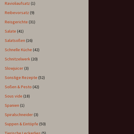
Ravioliaufsatz
(1)
Reibevorsatz
(9)
Reisgerichte
(31)
Salate
(41)
Salatsoßen
(16)
Schnelle Küche
(42)
Schnitzelwerk
(20)
Slowjuicer
(3)
Sonstige Rezepte
(52)
Soßen & Pesto
(42)
Sous vide
(18)
Spanien
(1)
Spiralschneider
(3)
Suppen & Eintöpfe
(50)
Tierische Leckerlies
(5)