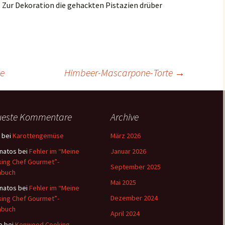
 Zur Dekoration die gehackten Pistazien drüber
e
Himbeer-Mascarpone-Torte
→
ueste Kommentare
Archive
bei
Karottengemüse
März 2026
natos
bei
Fehler im “Meine
Januar 2026
ing Chef Gourmet”-
September 2025
hbuch
Mai 2025
natos
bei
Fehler im “Meine
Dezember 2024
ing Chef Gourmet”-
hbuch
April 2024
e
bei
Kenwood Cooking