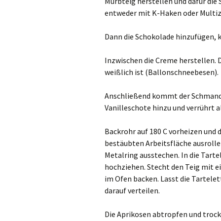
Mürbteig herstellen und dafür die
entweder mit K-Haken oder Multiz
Dann die Schokolade hinzufügen, kn
Inzwischen die Creme herstellen. D
weißlich ist (Ballonschneebesen).
Anschließend kommt der Schmand/
Vanilleschote hinzu und verrührt al
Backrohr auf 180 C vorheizen und d
bestäubten Arbeitsfläche ausroll
Metalring ausstechen. In die Tart
hochziehen. Stecht den Teig mit ei
im Ofen backen. Lasst die Tartele
darauf verteilen.
Die Aprikosen abtropfen und trock