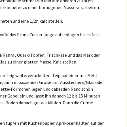
 Schokolade schmelzen und alle anderen Zutaten
erkleinerer zu einer homogenen Masse verarbeiten.
eten und eine 1/2h kalt stellen.
afür das Ei und Zucker lange aufschlagen bis es fast
Rahm , Quark/Topfen, Frischkäse und das Mark der
les zu einer glatten Masse. Kalt stellen.
en Teig weiterverarbeiten. Teig auf einer mit Mehl
en,dann in passender Größe mit Ausstechern/Glas oder
elette-Förmchen legen und dabei den Rand schön
ner Gabel ein und lasst ihn danach 12 bis 15 Minuten
tte-Böden danach gut auskühlen. Dann die Creme
en tupfen mit Küchenpapier. Aprikosenhälften auf der