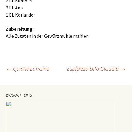
2 EL Kümmel
2 EL Anis
1 EL Koriander
Zubereitung:
Alle Zutaten in der Gewürzmühle mahlen
←
Quiche Lorraine
Zupfpizza alla Claudia
→
Beitrags-
Besuch uns
Navigation