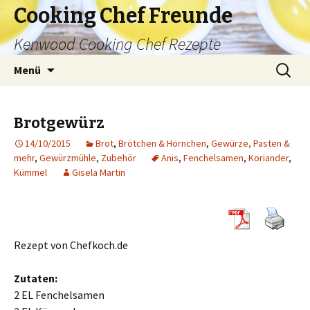
Cooking Chef Freunde
Kenwood Cooking Chef Rezepte
Springe
Suche
Menü
zum
nach:
Inhalt
Brotgewürz
14/10/2015
Brot
,
Brötchen & Hörnchen
,
Gewürze, Pasten &
mehr
,
Gewürzmühle
,
Zubehör
Anis
,
Fenchelsamen
,
Koriander
,
Kümmel
Gisela Martin
Rezept von Chefkoch.de
Zutaten:
2 EL Fenchelsamen