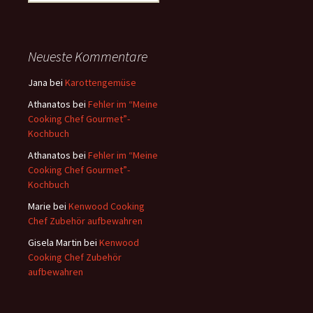
u
c
h
e
Neueste Kommentare
n
a
Jana
bei
Karottengemüse
c
Athanatos
bei
Fehler im “Meine
h
Cooking Chef Gourmet”-
:
Kochbuch
Athanatos
bei
Fehler im “Meine
Cooking Chef Gourmet”-
Kochbuch
Marie
bei
Kenwood Cooking
Chef Zubehör aufbewahren
Gisela Martin
bei
Kenwood
Cooking Chef Zubehör
aufbewahren