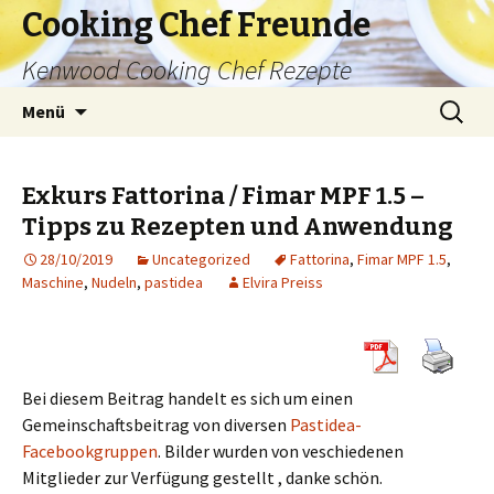
Cooking Chef Freunde
Kenwood Cooking Chef Rezepte
Springe
Suche
Menü
zum
nach:
Inhalt
Exkurs Fattorina / Fimar MPF 1.5 –
Tipps zu Rezepten und Anwendung
28/10/2019
Uncategorized
Fattorina
,
Fimar MPF 1.5
,
Maschine
,
Nudeln
,
pastidea
Elvira Preiss
Bei diesem Beitrag handelt es sich um einen
Gemeinschaftsbeitrag von diversen
Pastidea-
Facebookgruppen
. Bilder wurden von veschiedenen
Mitglieder zur Verfügung gestellt , danke schön.