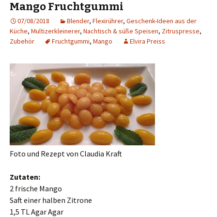
Mango Fruchtgummi
07/08/2018
Blender
,
Flexirührer
,
Geschenk-Ideen aus der
Küche
,
Multizerkleinerer
,
Nachtisch & süße Speisen
,
Zitruspresse
,
Zubehör
Fruchtgummi
,
Mango
Elvira Preiss
Foto und Rezept von Claudia Kraft
Zutaten:
2 frische Mango
Saft einer halben Zitrone
1,5 TL Agar Agar