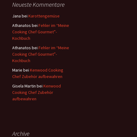
e
Neueste Kommentare
n
a
Jana
bei
Karottengemüse
c
Athanatos
bei
Fehler im “Meine
h
Cooking Chef Gourmet”-
:
Kochbuch
Athanatos
bei
Fehler im “Meine
Cooking Chef Gourmet”-
Kochbuch
Marie
bei
Kenwood Cooking
Chef Zubehör aufbewahren
Gisela Martin
bei
Kenwood
Cooking Chef Zubehör
aufbewahren
Archive