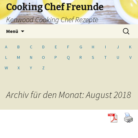
Cooking Chef Freunde
Kenwood Cooking Chef Rezepte
Springe
Suche
Menü
zum
nach:
Inhalt
A
B
C
D
E
F
G
H
I
J
K
L
M
N
O
P
Q
R
S
T
U
V
W
X
Y
Z
Archiv für den Monat: August 2018