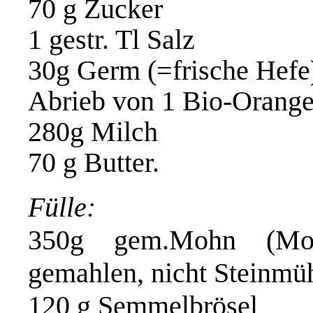
70 g Zucker
1 gestr. Tl Salz
30g Germ (=frische Hefe
Abrieb von 1 Bio-Orang
280g Milch
70 g Butter.
Fülle:
350g gem.Mohn (Mohn
gemahlen, nicht Steinmüh
120 g Semmelbrösel