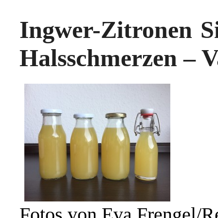
Ingwer-Zitronen S
Halsschmerzen – V
Fotos von Eva Frengel/Re